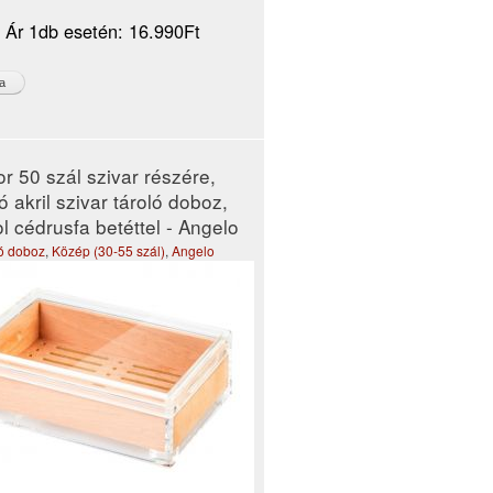
i Ár 1db esetén:
16.990Ft
r 50 szál szivar részére,
ó akril szivar tároló doboz,
l cédrusfa betéttel - Angelo
tó doboz
,
Közép (30-55 szál)
,
Angelo