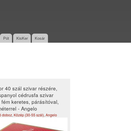
Pót
KisKer
Kosár
r 40 szál szivar részére,
 spanyol cédrusfa szivar
 fém keretes, párásítóval,
éterrel - Angelo
tó doboz
,
Közép (30-55 szál)
,
Angelo