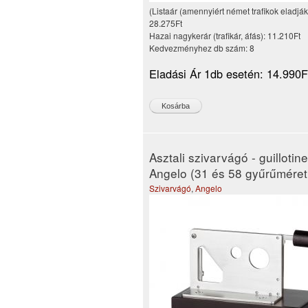
(Listaár (amennyiért német trafikok eladják
28.275Ft
Hazai nagykerár (trafikár, áfás):
11.210Ft
Kedvezményhez db szám:
8
Eladási Ár 1db esetén:
14.990F
Asztali szivarvágó - guillotine
Angelo (31 és 58 gyűrűméret
Szivarvágó
,
Angelo