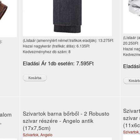
(Listaár (
(Listaár (amennyiért német trafikok eladják):
13.275Ft
):
20.250Ft
Hazai nagykerár (trafikár, áfás):
6.135Ft
Hazai nagy
Kedvezményhez db szám:
8
Kedvezmé
Eladási Ár 1db esetén:
7.595Ft
Eladás
Szivar
Szivartok barna bőrből - 2 Robusto
talom
szivar 
szivar részére - Angelo antik
,
(11x6
(17x7,5cm)
Szivartok
Szivartok
,
Angelo