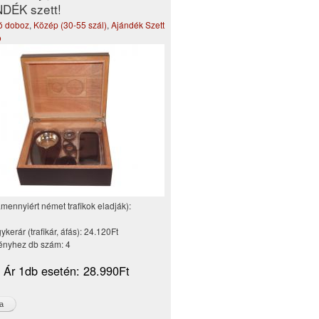
DÉK szett!
tó doboz
,
Közép (30-55 szál)
,
Ajándék Szett
o
amennyiért német trafikok eladják):
kerár (trafikár, áfás):
24.120Ft
nyhez db szám:
4
i Ár 1db esetén:
28.990Ft