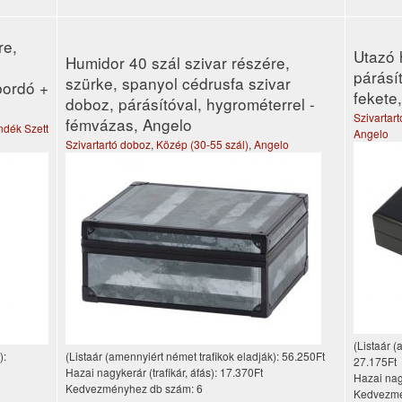
re,
Utazó 
Humidor 40 szál szivar részére,
párásí
szürke, spanyol cédrusfa szivar
bordó +
fekete
doboz, párásítóval, hygrométerrel -
Szivartar
fémvázas, Angelo
ndék Szett
Angelo
Szivartartó doboz
,
Közép (30-55 szál)
,
Angelo
(Listaár (
):
(Listaár (amennyiért német trafikok eladják):
56.250Ft
27.175Ft
Hazai nagykerár (trafikár, áfás):
17.370Ft
Hazai nagy
Kedvezményhez db szám:
6
Kedvezmé