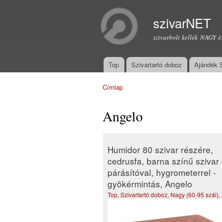
szivarNET
szivarbolt kellék NAGY é
Top
Szivartartó doboz
Ajándék 
Főmenü
Címlap
Jelenlegi hely
Angelo
Humidor 80 szivar részére,
cedrusfa, barna színű szivar
párásítóval, hygrometerrel -
gyökérmintás, Angelo
Top
,
Szivartartó doboz
,
Nagy (60-95 szál)
,