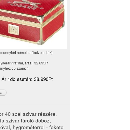
amennyiért német trafikok eladják):
kerár (trafikár, áfás):
32.695Ft
nyhez db szám:
4
i Ár 1db esetén:
38.990Ft
r 40 szál szivar részére,
fa szivar tároló doboz,
tóval, hygrométerrel - fekete