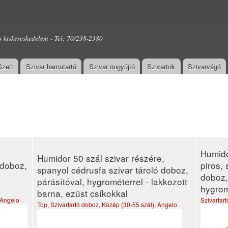
Ugrás a
tartalomra
s kiskereskedelem - Tel: 70/238-2380
Szett
Szivar hamutartó
Szivar öngyújtó
Szivartok
Szivarvágó
Humido
Humidor 50 szál szivar részére,
 doboz,
piros,
spanyol cédrusfa szivar tároló doboz,
doboz,
párásítóval, hygrométerrel - lakkozott
hygrom
barna, ezüst csíkokkal
Angelo
Szivartar
Top
,
Szivartartó doboz
,
Közép (30-55 szál)
,
Angelo