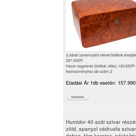
(Listaár (amennyiért német trafikok eladják
297.000Ft
Hazai nagykerár (trafikár, áfás):
132.620Ft
Kedvezményhez db szám:
2
Eladási Ár 1db esetén:
157.990
Humidor 40 szál szivar részé
zöld, spanyol cédrusfa szivar
doboz, fém keretes, párásító