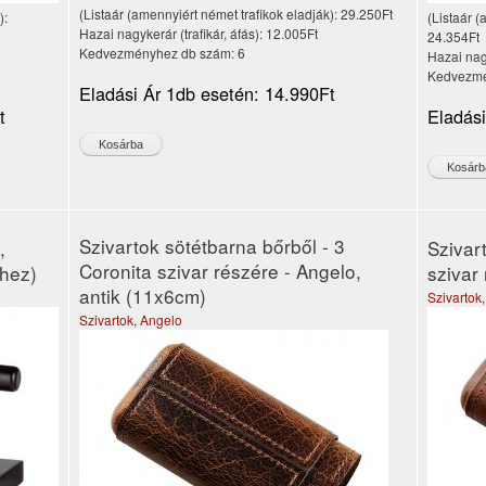
(Listaár (amennyiért német trafikok eladják):
29.250Ft
):
(Listaár (
Hazai nagykerár (trafikár, áfás):
12.005Ft
24.354Ft
Kedvezményhez db szám:
6
Hazai nagy
Kedvezmé
Eladási Ár 1db esetén:
14.990Ft
t
Eladás
Szivartok sötétbarna bőrből - 3
,
Szivar
Coronita szivar részére - Angelo,
hez)
szivar
antik (11x6cm)
Szivartok
Szivartok
,
Angelo