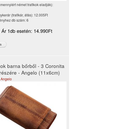
amennyiért német trafikok eladják):
kerár (trafikár, áfás):
12.005Ft
nyhez db szám:
6
i Ár 1db esetén:
14.990Ft
tok barna bőrből - 3 Coronita
 részére - Angelo (11x6cm)
,
Angelo