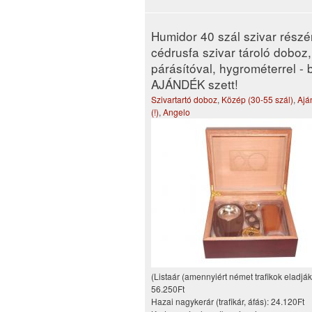
Humidor 40 szál szivar részé
cédrusfa szivar tároló doboz,
párásítóval, hygrométerrel - 
AJÁNDÉK szett!
Szivartartó doboz
,
Közép (30-55 szál)
,
Ajá
(!)
,
Angelo
(Listaár (amennyiért német trafikok eladják
56.250Ft
Hazai nagykerár (trafikár, áfás):
24.120Ft