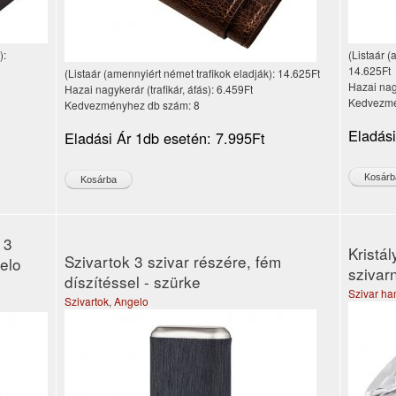
):
(Listaár (
14.625Ft
(Listaár (amennyiért német trafikok eladják):
14.625Ft
Hazai nagy
Hazai nagykerár (trafikár, áfás):
6.459Ft
Kedvezmé
Kedvezményhez db szám:
8
Eladás
Eladási Ár 1db esetén:
7.995Ft
 3
Kristá
Szivartok 3 szivar részére, fém
gelo
szivar
díszítéssel - szürke
Szivar ha
Szivartok
,
Angelo