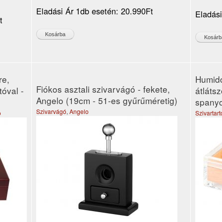
Eladási Ár 1db esetén:
20.990Ft
Eladás
t
re,
Humido
Fiókos asztali szivarvágó - fekete,
tóval -
átlátsz
Angelo (19cm - 51-es gyűrűméretig)
spanyo
Szivarvágó
,
Angelo
o
Szivartar