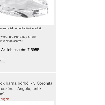
amennyiért német trafikok eladják):
kerár (trafikár, áfás):
6.135Ft
nyhez db szám:
8
i Ár 1db esetén:
7.595Ft
tok barna bőrből - 3 Coronita
részére - Angelo, antik
cm)
,
Angelo