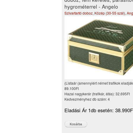
hygrométerrel - Angelo
Szivartartó doboz
,
Közép (30-55 szál)
,
Ang
(Listaár (amennyiért német trafikok eladják
89.100Ft
Hazai nagykerár (trafikár, áfás):
32.695Ft
Kedvezményhez db szám:
4
Eladási Ár 1db esetén:
38.990F