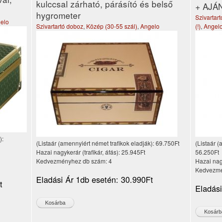
kulccsal zárható, párásító és belső
+ AJÁN
hygrometer
Szivartar
elo
Szivartartó doboz
,
Közép (30-55 szál)
,
Angelo
(!)
,
Angel
):
(Listaár (amennyiért német trafikok eladják):
69.750Ft
(Listaár (
Hazai nagykerár (trafikár, áfás):
25.945Ft
56.250Ft
Kedvezményhez db szám:
4
Hazai nagy
Kedvezmé
Eladási Ár 1db esetén:
30.990Ft
t
Eladás