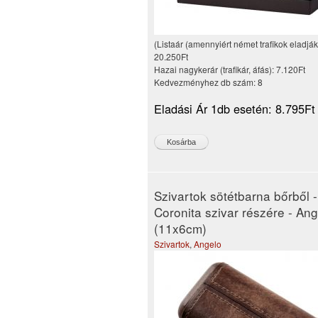
(Listaár (amennyiért német trafikok eladják
20.250Ft
Hazai nagykerár (trafikár, áfás):
7.120Ft
Kedvezményhez db szám:
8
Eladási Ár 1db esetén:
8.795Ft
Szivartok sötétbarna bőrből -
Coronita szivar részére - An
(11x6cm)
Szivartok
,
Angelo