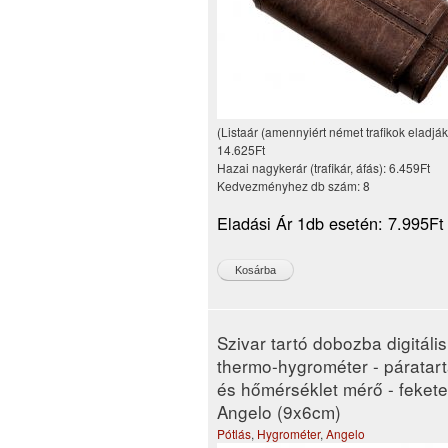
(Listaár (amennyiért német trafikok eladják
14.625Ft
Hazai nagykerár (trafikár, áfás):
6.459Ft
Kedvezményhez db szám:
8
Eladási Ár 1db esetén:
7.995Ft
Szivar tartó dobozba digitális
thermo-hygrométer - páratar
és hőmérséklet mérő - fekete
Angelo (9x6cm)
Pótlás
,
Hygrométer
,
Angelo