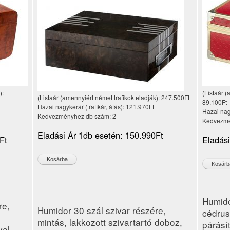
):
(Listaár (
(Listaár (amennyiért német trafikok eladják):
247.500Ft
89.100Ft
Hazai nagykerár (trafikár, áfás):
121.970Ft
Hazai nagy
Kedvezményhez db szám:
2
Kedvezmé
Eladási Ár 1db esetén:
150.990Ft
Ft
Eladás
Humido
re,
Humidor 30 szál szivar részére,
cédrus
mintás, lakkozott szivartartó doboz,
párásí
val,