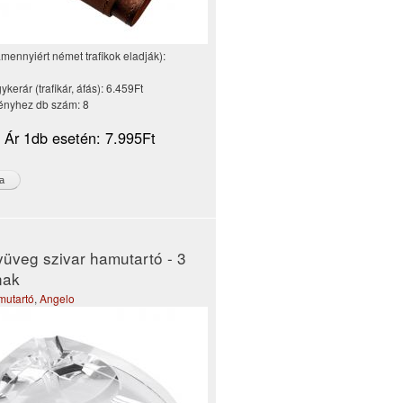
amennyiért német trafikok eladják):
kerár (trafikár, áfás):
6.459Ft
nyhez db szám:
8
i Ár 1db esetén:
7.995Ft
lyüveg szivar hamutartó - 3
nak
mutartó
,
Angelo