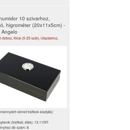
humidor 10 szivarhoz,
tó, higrométer (20x11x5cm) -
, Angelo
tó doboz
,
Kicsi (5-25 szál)
,
Utazáshoz
,
amennyiért német trafikok eladják):
kerár (trafikár, áfás):
13.115Ft
nyhez db szám:
8