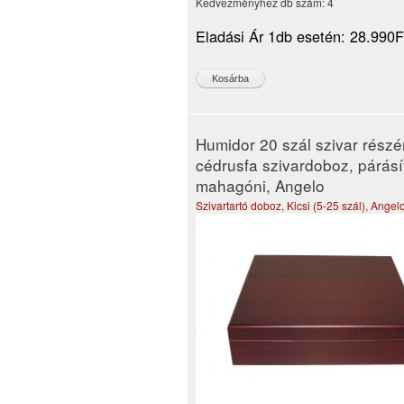
Kedvezményhez db szám:
4
Eladási Ár 1db esetén:
28.990F
Humidor 20 szál szivar részé
cédrusfa szivardoboz, párásí
mahagóni, Angelo
Szivartartó doboz
,
Kicsi (5-25 szál)
,
Angel