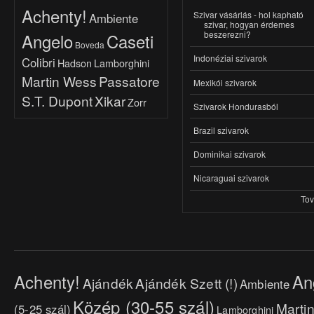
Achenty!
Szivar vásárlás - hol kapható
Ambiente
szivar, hogyan érdemes
beszerezni?
Angelo
Caseti
Boveda
Indonéziai szivarok
Colibri
Hadson
Lamborghini
Martin Wess
Passatore
Mexikói szivarok
S.T. Dupont
Xikar
Zorr
Szivarok Hondurasból
Brazil szivarok
Dominikai szivarok
Nicaraguai szivarok
To
Achenty!
An
Ajándék
Ajándék Szett (!)
Ambiente
Közép (30-55 szál)
Marti
(5-25 szál)
Lamborghini