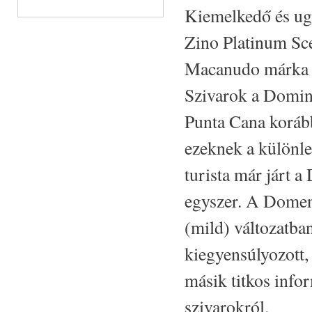
Kiemelkedő és ug
Zino Platinum Sc
Macanudo márka 
Szivarok a Domini
Punta Cana koráb
ezeknek a különle
turista már járt a
egyszer. A Domeni
(mild) változatba
kiegyensúlyozott,
másik titkos inf
szivarokról.