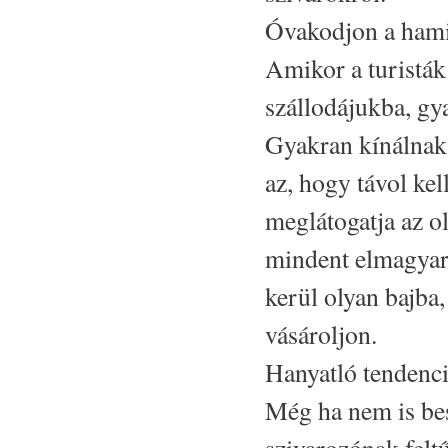
Óvakodjon a hami
Amikor a turistá
szállodájukba, gy
Gyakran kínálnak 
az, hogy távol kel
meglátogatja az o
mindent elmagyará
kerül olyan bajba
vásároljon.
Hanyatló tendenci
Még ha nem is bes
szivarozónak fel