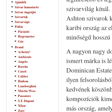
Ajándék
szivarvilág kínál
Szivar hamutartó
Szivar öngyújtó
Ashton szivarok k
Szivartok
Szivarvágó
karibi ország az 
Pótlás
Párásító
minőségű hosszú 
Hygrométer
Gáz
Brand
A nagyon nagy do
Achenty!
Ambiente
ismert márka is l
Angelo
Boveda
Dominican Estate
Caseti
Colibri
ilyen felsorolásb
Hadson
Lamborghini
kedvének köszönhe
Martin Wess
Passatore
kompozíciók kimer
S.T. Dupont
Xikar
más ország, amely
Zorr