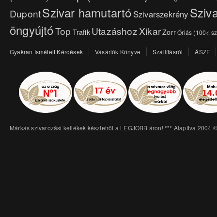
Szivar hamutartó
Sziva
Dupont
Szivarszekrény
öngyújtó
Top
Utazáshoz
Xikar
Trafik
Zorr
Óriás (100< sz
Gyakran Ismételt Kérdések
Vásárlók Könyve
Szállításról
ÁSZF
Márkás szivarozási kellékek készletről a LEGJOBB áron! *** Alapítva 2004 ©