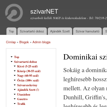
Ugr
tar
szivarNET
szivarbolt kellék NAGY és kiskereskedelem - Tel: 70/238-
Top
Szivartartó doboz
Ajándék Szett
Szivar hamutartó
S
Főmenü
Címlap
»
Blogok
»
Admin blogja
Jelenlegi hely
Dominikai sz
Top
Szivartartó doboz
Kicsi (5-25 szál)
Sokáig a dominikai
Közép (30-55 szál)
Nagy (60-95 szál)
leghíresebb hosszú
Óriás (100< szál)
Szivarszekrény
mellett. Az olyan
Ajándék Szett (!)
Utazáshoz
Dunhill, Griffin'
Gasztro
Trafik
leghíresebb és le