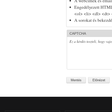
A webcímek és email
Engedélyezett HTML 
<ol> <li> <dl> <dt>
A sorokat és bekezdé
CAPTCHA
Ez a kérdés teszteli, hogy vaj