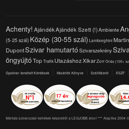
Achenty!
An
Ajándék
Ajándék Szett (!)
Ambiente
Közép (30-55 szál)
Marti
(5-25 szál)
Lamborghini
Szivar hamutartó
Sziva
Dupont
Szivarszekrény
öngyújtó
Top
Utazáshoz
Xikar
Trafik
Zorr
Óriás (100< sz
Gyakran Ismételt Kérdések
Vásárlók Könyve
Szállításról
ÁSZF
Márkás szivarozási kellékek készletről a LEGJOBB áron! *** Alapítva 2004 ©