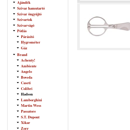
Ajándék
Szivar hamutartó
Szivar öngyújtó
Szivartok
Szivarvágó
Pótlás
Párásító
Hygrométer
Gáz
Brand
Achenty!
Ambiente
Angelo
Boveda
Caseti
Colibri
Hadson
Lamborghini
Martin Wess
Passatore
S.T. Dupont
Xikar
Zorr