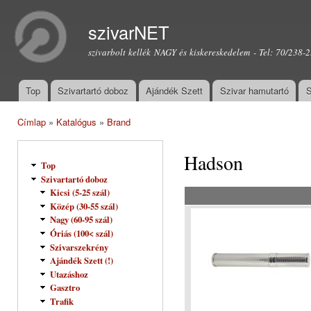
Ugr
tar
szivarNET
szivarbolt kellék NAGY és kiskereskedelem - Tel: 70/238-
Top
Szivartartó doboz
Ajándék Szett
Szivar hamutartó
S
Főmenü
Címlap
»
Katalógus
»
Brand
Jelenlegi hely
Hadson
Top
Szivartartó doboz
Kicsi (5-25 szál)
Közép (30-55 szál)
Nagy (60-95 szál)
Óriás (100< szál)
Szivarszekrény
Ajándék Szett (!)
Utazáshoz
Gasztro
Trafik