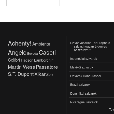
Achenty!
Szivar vásárlás - hol kapható
Ambiente
szivar, hogyan érdemes
beszerezni?
Angelo
Caseti
Boveda
Indonéziai szivarok
Colibri
Hadson
Lamborghini
Martin Wess
Passatore
Mexikói szivarok
S.T. Dupont
Xikar
Zorr
Szivarok Hondurasból
Brazil szivarok
Dominikai szivarok
Nicaraguai szivarok
To