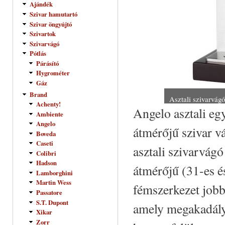
Ajándék
Szivar hamutartó
Szivar öngyújtó
Szivartok
Szivarvágó
Pótlás
Párásító
Hygrométer
Gáz
Brand
Asztali szivarvágó
Achenty!
Angelo asztali eg
Ambiente
Angelo
átmérőjű szivar v
Boveda
Caseti
asztali szivarvág
Colibri
Hadson
átmérőjű (31-es é
Lamborghini
Martin Wess
fémszerkezet jobb
Passatore
S.T. Dupont
amely megakadály
Xikar
Zorr