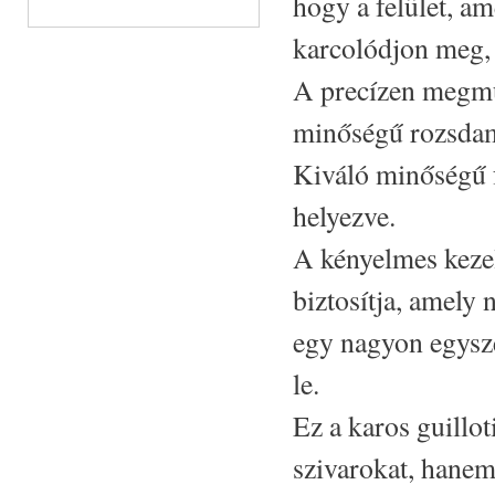
hogy a felület, am
karcolódjon meg, 
A precízen megmu
minőségű rozsdame
Kiváló minőségű fá
helyezve.
A kényelmes kezel
biztosítja, amely 
egy nagyon egysze
le.
Ez a karos guillo
szivarokat, hanem