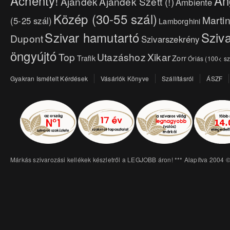
Achenty!
An
Ajándék
Ajándék Szett (!)
Ambiente
Közép (30-55 szál)
Marti
(5-25 szál)
Lamborghini
Szivar hamutartó
Sziva
Dupont
Szivarszekrény
öngyújtó
Top
Utazáshoz
Xikar
Trafik
Zorr
Óriás (100< sz
Gyakran Ismételt Kérdések
Vásárlók Könyve
Szállításról
ÁSZF
Márkás szivarozási kellékek készletről a LEGJOBB áron! *** Alapítva 2004 ©