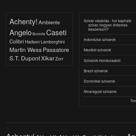
Achenty!
Szivar vásárlás - hol kapható
Ambiente
szivar, hogyan érdemes
beszerezni?
Angelo
Caseti
Boveda
Indonéziai szivarok
Colibri
Hadson
Lamborghini
Martin Wess
Passatore
Mexikói szivarok
S.T. Dupont
Xikar
Zorr
Szivarok Hondurasból
Brazil szivarok
Dominikai szivarok
Nicaraguai szivarok
To