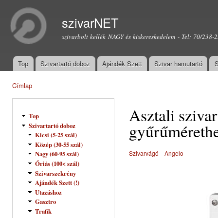
Ugr
tar
szivarNET
szivarbolt kellék NAGY és kiskereskedelem - Tel: 70/238-
Top
Szivartartó doboz
Ajándék Szett
Szivar hamutartó
S
Főmenü
Címlap
Jelenlegi hely
Asztali sziva
Top
gyűrűméreth
Szivartartó doboz
Kicsi (5-25 szál)
Közép (30-55 szál)
Szivarvágó
Angelo
Nagy (60-95 szál)
Óriás (100< szál)
Szivarszekrény
Ajándék Szett (!)
Utazáshoz
Gasztro
Trafik