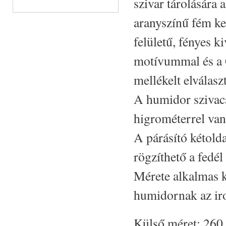
szivar tárolására 
aranyszínű fém ke
felületű, fényes ki
motívummal és a Ci
mellékelt elválasz
A humidor szivacs
higrométerrel van 
A párásító kétold
rögzíthető a fedél
Mérete alkalmas 
humidornak az ir
Külső méret: 260