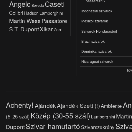
beszerezni?
Angelo
Caseti
Boveda
Indonéziai szivarok
Colibri
Hadson
Lamborghini
Martin Wess
Passatore
Mexikói szivarok
S.T. Dupont
Xikar
Zorr
Szivarok Hondurasból
Brazil szivarok
Dominikai szivarok
Nicaraguai szivarok
To
Achenty!
An
Ajándék
Ajándék Szett (!)
Ambiente
Közép (30-55 szál)
Marti
(5-25 szál)
Lamborghini
Szivar hamutartó
Sziva
Dupont
Szivarszekrény