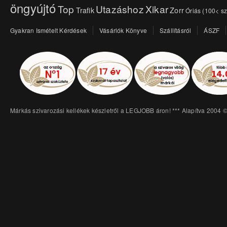
öngyújtó
Top
Utazáshoz
Xikar
Trafik
Zorr
Óriás (100< sz
Gyakran Ismételt Kérdések
Vásárlók Könyve
Szállításról
ÁSZF
Márkás szivarozási kellékek készletről a LEGJOBB áron! *** Alapítva 2004 ©