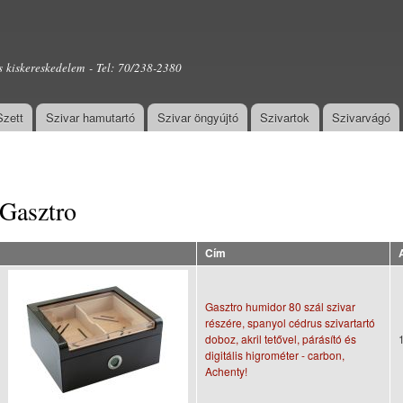
Ugrás a
tartalomra
s kiskereskedelem - Tel: 70/238-2380
Szett
Szivar hamutartó
Szivar öngyújtó
Szivartok
Szivarvágó
Gasztro
Cím
Gasztro humidor 80 szál szivar
részére, spanyol cédrus szivartartó
doboz, akril tetővel, párásító és
digitális higrométer - carbon,
Achenty!