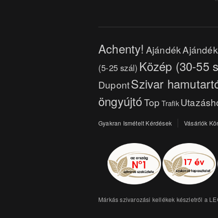
Achenty!
Ajándék
Ajándék 
Közép (30-55 s
(5-25 szál)
Szivar hamutart
Dupont
öngyújtó
Top
Utazásh
Trafik
Gyakran Ismételt Kérdések
Vásárlók Kö
Márkás szivarozási kellékek készletről a L