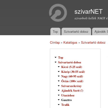
szivarNET
szivarbolt kellék NAGY é
Top
Szivartartó doboz
Ajándék 
Főmenü
Címlap
»
Katalógus
»
Szivartartó doboz
Jelenlegi hely
Top
Szivartartó doboz
Kicsi (5-25 szál)
Közép (30-55 szál)
Nagy (60-95 szál)
Óriás (100< szál)
Szivarszekrény
Ajándék Szett (!)
Utazáshoz
Gasztro
Trafik