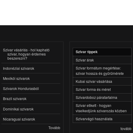
Szivar vásárlás - hol kapható
Szivar tippek
szivar, hogyan érdemes
beszerezni?
Szivar árak
Szivar formátum megértése:
Indonéziai szivarok
szivar hossza és gyűrűmérete
Mexikói szivarok
Kubai szivar vásárlása
Szivarok Hondurasból
Szivar forma és méret
Szivardoboz páratartalma
Brazil szivarok
Szivar etikett - hogyan
Dominikai szivarok
viselkedjünk szivarozás közben
Szivarvágó használata
Nicaraguai szivarok
Tovább
tovább