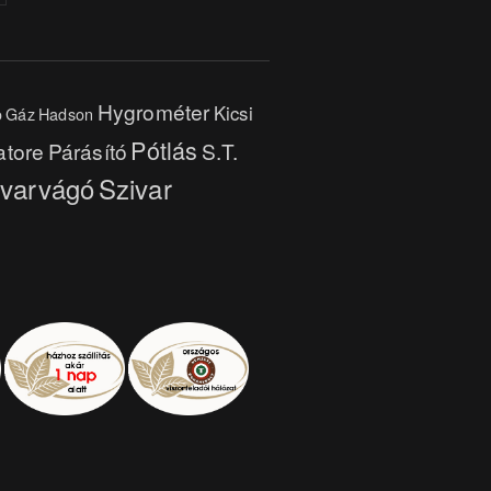
Hygrométer
Kicsi
o
Gáz
Hadson
Pótlás
atore
Párásító
S.T.
ivarvágó
Szivar