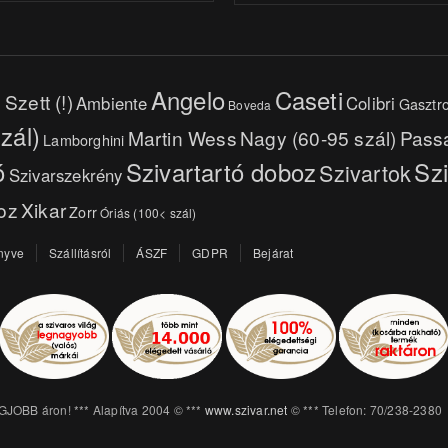
Angelo
Caseti
Szett (!)
Ambiente
Colibri
Gasztr
Boveda
zál)
Martin Wess
Nagy (60-95 szál)
Pass
Lamborghini
ó
Szivartartó doboz
Sz
Szivartok
Szivarszekrény
oz
Xikar
Zorr
Óriás (100< szál)
nyve
Szállításról
ÁSZF
GDPR
Bejárat
EGJOBB áron! *** Alapítva 2004 © ***
www.szivar.net
© *** Telefon: 70/238-2380