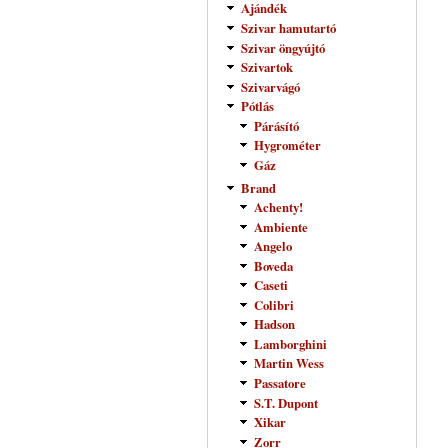
Ajándék
Szivar hamutartó
Szivar öngyújtó
Szivartok
Szivarvágó
Pótlás
Párásító
Hygrométer
Gáz
Brand
Achenty!
Ambiente
Angelo
Boveda
Caseti
Colibri
Hadson
Lamborghini
Martin Wess
Passatore
S.T. Dupont
Xikar
Zorr