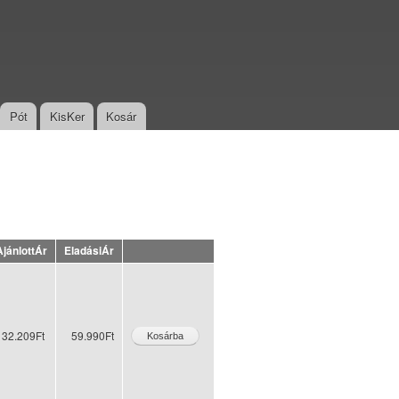
Pót
KisKer
Kosár
AjánlottÁr
EladásiÁr
132.209Ft
59.990Ft