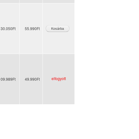
130.050Ft
55.990Ft
elfogyott
109.989Ft
49.990Ft