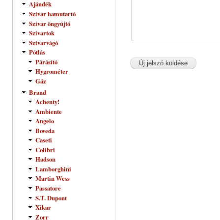
Ajándék
Szivar hamutartó
Szivar öngyújtó
Szivartok
Szivarvágó
Pótlás
Párásító
Hygrométer
Gáz
Brand
Achenty!
Ambiente
Angelo
Boveda
Caseti
Colibri
Hadson
Lamborghini
Martin Wess
Passatore
S.T. Dupont
Xikar
Zorr