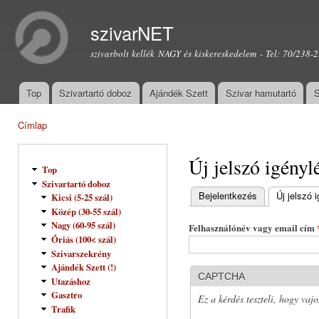
Ugr
tar
szivarNET
szivarbolt kellék NAGY és kiskereskedelem - Tel: 70/238-
Top
Szivartartó doboz
Ajándék Szett
Szivar hamutartó
S
Főmenü
Címlap
Jelenlegi hely
Új jelszó igényl
Top
Szivartartó doboz
Bejelentkezés
Új jelszó 
Kicsi (5-25 szál)
Elsődleges fülek
Közép (30-55 szál)
Nagy (60-95 szál)
Felhasználónév vagy email cím
Óriás (100< szál)
Szivarszekrény
Ajándék Szett (!)
CAPTCHA
Utazáshoz
Gasztro
Ez a kérdés teszteli, hogy vaj
Trafik