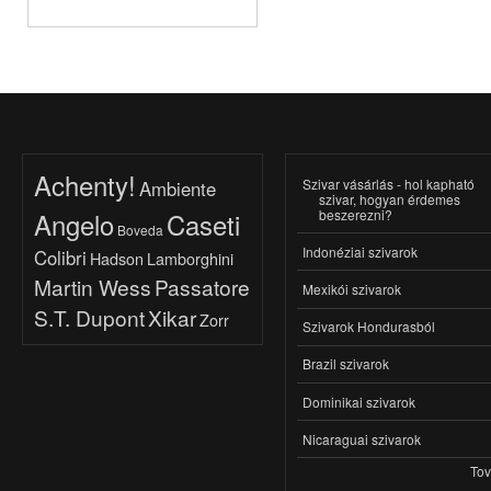
Achenty!
Szivar vásárlás - hol kapható
Ambiente
szivar, hogyan érdemes
beszerezni?
Angelo
Caseti
Boveda
Indonéziai szivarok
Colibri
Hadson
Lamborghini
Martin Wess
Passatore
Mexikói szivarok
S.T. Dupont
Xikar
Zorr
Szivarok Hondurasból
Brazil szivarok
Dominikai szivarok
Nicaraguai szivarok
To