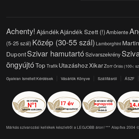
Achenty!
An
Ajándék
Ajándék Szett (!)
Ambiente
Közép (30-55 szál)
Marti
(5-25 szál)
Lamborghini
Szivar hamutartó
Sziva
Dupont
Szivarszekrény
öngyújtó
Top
Utazáshoz
Xikar
Trafik
Zorr
Óriás (100< sz
Gyakran Ismételt Kérdések
Vásárlók Könyve
Szállításról
ÁSZF
Márkás szivarozási kellékek készletről a LEGJOBB áron! *** Alapítva 2004 ©