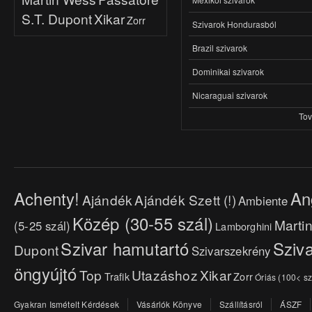
S.T. Dupont
Xikar
Zorr
Szivarok Hondurasból
Brazil szivarok
Dominikai szivarok
Nicaraguai szivarok
To
Achenty!
An
Ajándék
Ajándék Szett (!)
Ambiente
Közép (30-55 szál)
Marti
(5-25 szál)
Lamborghini
Szivar hamutartó
Sziva
Dupont
Szivarszekrény
öngyújtó
Top
Utazáshoz
Xikar
Trafik
Zorr
Óriás (100< sz
Gyakran Ismételt Kérdések
Vásárlók Könyve
Szállításról
ÁSZF