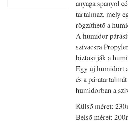
anyaga spanyol cé
tartalmaz, mely e
rögzíthető a humi
A humidor párásít
szivacsra Propylen
biztosítják a humi
Egy új humidort a 
és a páratartalmát 
humidorban a sziv
Külső méret: 2
Belső méret: 2