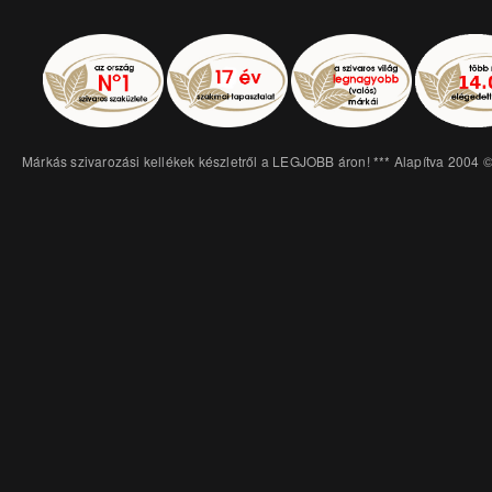
Márkás szivarozási kellékek készletről a LEGJOBB áron! *** Alapítva 2004 ©