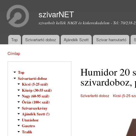
Ugr
tar
szivarNET
szivarbolt kellék NAGY és kiskereskedelem - Tel: 70/238-
Top
Szivartartó doboz
Ajándék Szett
Szivar hamutartó
S
Főmenü
Címlap
Jelenlegi hely
Humidor 20 sz
Top
szivardoboz, 
Szivartartó doboz
Kicsi (5-25 szál)
Közép (30-55 szál)
Szivartartó doboz
Kicsi (5-25 sz
Nagy (60-95 szál)
Óriás (100< szál)
Szivarszekrény
Ajándék Szett (!)
Utazáshoz
Gasztro
Trafik