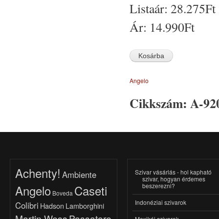
Listaár:
28.275Ft
Ár:
14.990Ft
Angelo
Cikkszám:
A-92
Achenty!
Szivar vásárlás - hol kapható
Ambiente
szivar, hogyan érdemes
beszerezni?
Angelo
Caseti
Boveda
Indonéziai szivarok
Colibri
Hadson
Lamborghini
Martin Wess
Passatore
Mexikói szivarok