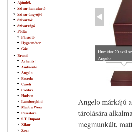
Ajándék
Szivar hamutartó
Szivar öngyújtó
Szivartok
Szivarvágó
Pótlás
Párásító
Hygrométer
Gáz
Humidor 20 szál szi
Brand
Angelo
Achenty!
Ambiente
Angelo
Boveda
Caseti
Colibri
Hadson
Angelo márkájú as
Lamborghini
Martin Wess
tárolására alkalm
Passatore
S.T. Dupont
megmunkált, matt
Xikar
Zorr