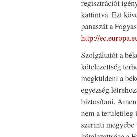
regisztrációt igén
kattintva. Ezt köv
panaszát a Fogyas
http://ec.europa.e
Szolgáltatót a bék
kötelezettség terh
megküldeni a béké
egyezség létrehoza
biztosítani. Amen
nem a területileg 
szerinti megyébe 
kötelezettsége a 