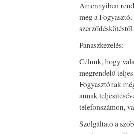
Amennyiben rendel
meg a Fogyasztó, k
szerződéskötéstől 
Panaszkezelés:
Célunk, hogy val
megrendelő teljes
Fogyasztónak mégi
annak teljesítésév
telefonszámon, vag
Szolgáltató a szó