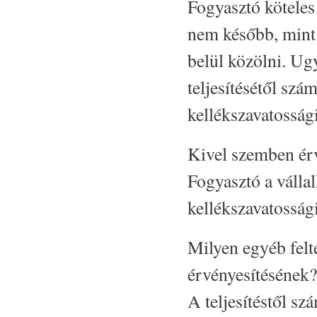
Fogyasztó köteles 
nem később, mint 
belül közölni. Ug
teljesítésétől szám
kellékszavatossági
Kivel szemben érv
Fogyasztó a válla
kellékszavatossági
Milyen egyéb felté
érvényesítésének?
A teljesítéstől sz