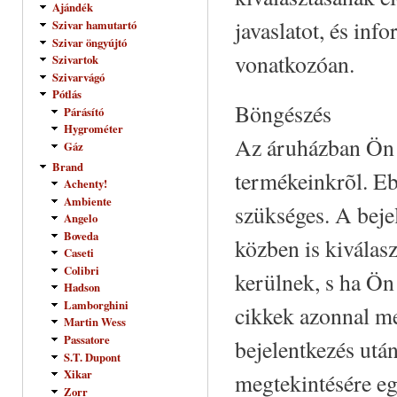
Ajándék
javaslatot, és inf
Szivar hamutartó
Szivar öngyújtó
vonatkozóan.
Szivartok
Szivarvágó
Pótlás
Böngészés
Párásító
Hygrométer
Az áruházban Ön r
Gáz
Brand
termékeinkrõl. E
Achenty!
Ambiente
szükséges. A beje
Angelo
Boveda
közben is kiválas
Caseti
Colibri
kerülnek, s ha Ön
Hadson
Lamborghini
cikkek azonnal m
Martin Wess
Passatore
bejelentkezés utá
S.T. Dupont
Xikar
megtekintésére eg
Zorr