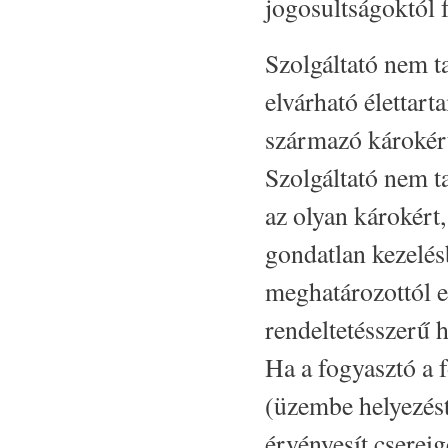
jogosultságoktól 
Szolgáltató nem ta
elvárható élettar
származó károkér
Szolgáltató nem ta
az olyan károkért,
gondatlan kezelésb
meghatározottól e
rendeltetésszerű h
Ha a fogyasztó a 
(üzembe helyezés
érvényesít csereig