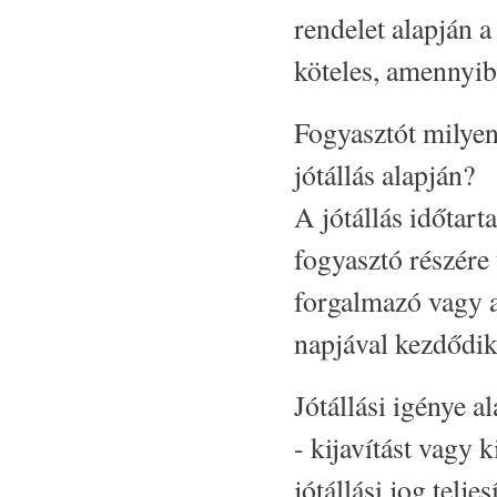
rendelet alapján a
köteles, amennyib
Fogyasztót milyen
jótállás alapján?
A jótállás időtart
fogyasztó részére
forgalmazó vagy a
napjával kezdődik
Jótállási igénye al
- kijavítást vagy k
jótállási jog telje