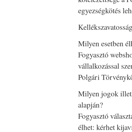
egyezségkötés lehe
Kellékszavatosság
Milyen esetben él
Fogyasztó webshop
vállalkozással sz
Polgári Törvénykö
Milyen jogok ille
alapján?
Fogyasztó választá
élhet: kérhet kijav