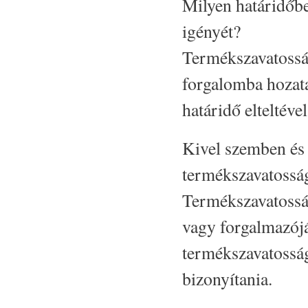
Milyen határidőbe
igényét?
Termékszavatosság
forgalomba hozatal
határidő elteltével
Kivel szemben és m
termékszavatosság
Termékszavatosság
vagy forgalmazójá
termékszavatosság
bizonyítania.