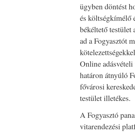
ügyben döntést ho
és költségkímélő 
békéltető testület
ad a Fogyasztót m
kötelezettségekke
Online adásvételi
határon átnyúló Fo
fővárosi keresked
testület illetékes.
A Fogyasztó panas
vitarendezési pla