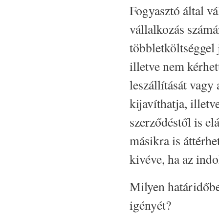
Fogyasztó által vál
vállalkozás számá
többletköltséggel 
illetve nem kérhet
leszállítását vagy
kijavíthatja, illet
szerződéstől is el
másikra is áttérhe
kivéve, ha az indo
Milyen határidőbe
igényét?