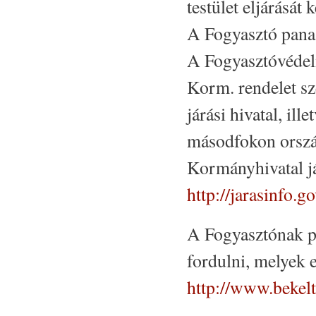
testület eljárását
A Fogyasztó panas
A Fogyasztóvédelm
Korm. rendelet sz
járási hivatal, ill
másodfokon ország
Kormányhivatal jár
http://jarasinfo.g
A Fogyasztónak pa
fordulni, melyek el
http://www.bekelt