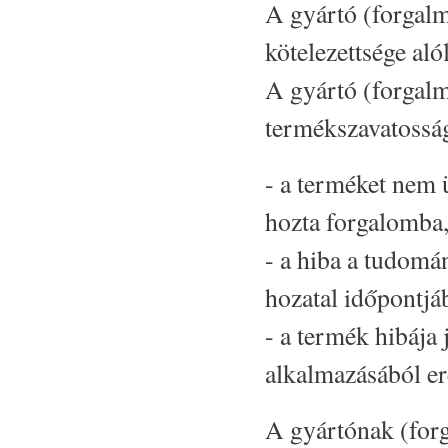
A gyártó (forgal
kötelezettsége aló
A gyártó (forgalm
termékszavatossági
- a terméket nem ü
hozta forgalomba
- a hiba a tudomán
hozatal időpontjá
- a termék hibája 
alkalmazásából er
A gyártónak (for