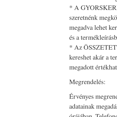
* A GYORSKERESÉS
szeretnénk megkön
megadva lehet ke
és a termékleírás
* Az ÖSSZETETT 
kereshet akár a te
megadott értékhat
Megrendelés:
Érvényes megrende
adatainak megadás
órájában. Telefon