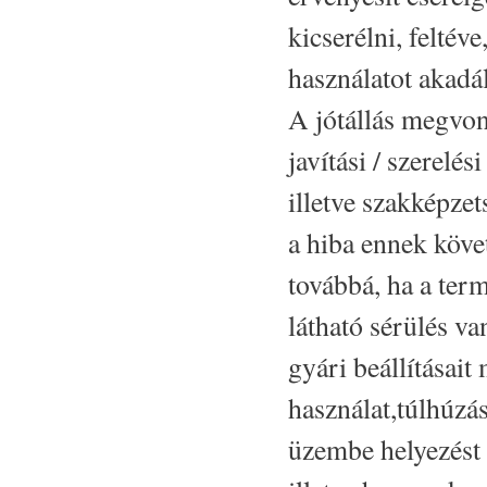
kicserélni, feltév
használatot akadá
A jótállás megvon
javítási / szerelé
illetve szakképze
a hiba ennek követ
továbbá, ha a term
látható sérülés va
gyári beállításai
használat,túlhúzá
üzembe helyezést 