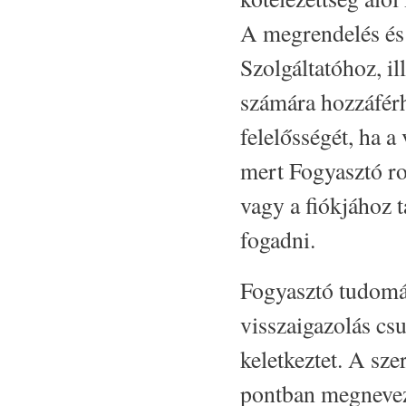
A megrendelés és 
Szolgáltatóhoz, i
számára hozzáférhe
felelősségét, ha a
mert Fogyasztó ro
vagy a fiókjához t
fogadni.
Fogyasztó tudomás
visszaigazolás cs
keletkeztet. A sze
pontban megneveze