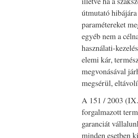
illetve ha a szaks
útmutató hibájára
paramétereket meg
egyéb nem a célnak
használati-kezelé
elemi kár, termész
megvonásával járh
megsérül, eltávolí
A 151 / 2003 (IX.
forgalmazott termé
garanciát vállalun
minden esetben kü