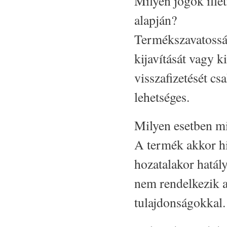
Milyen jogok ille
alapján?
Termékszavatosság
kijavítását vagy k
visszafizetését cs
lehetséges.
Milyen esetben m
A termék akkor hi
hozatalakor hatál
nem rendelkezik a 
tulajdonságokkal.