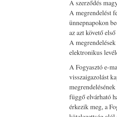
A szerződés magya
A megrendelést fe
ünnepnapokon beé
az azt követő els
A megrendelések 
elektronikus levél
A Fogyasztó e-ma
visszaigazolást k
megrendelésének el
függő elvárható h
érkezik meg, a Fo
kötelezettség alól