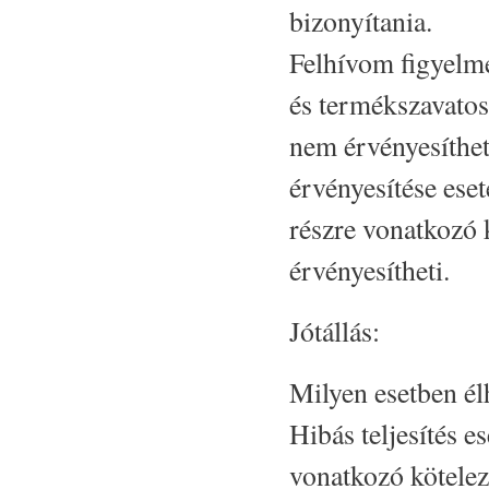
bizonyítania.
Felhívom figyelmé
és termékszavato
nem érvényesíthe
érvényesítése eset
részre vonatkozó 
érvényesítheti.
Jótállás:
Milyen esetben élh
Hibás teljesítés e
vonatkozó kötelez