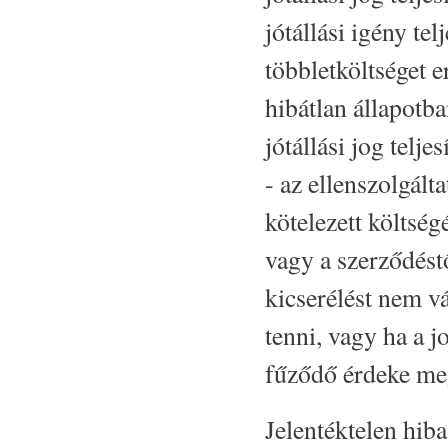
jótállási igény tel
többletköltséget 
hibátlan állapotba
jótállási jog telj
- az ellenszolgálta
kötelezett költség
vagy a szerződéstől
kicserélést nem vá
tenni, vagy ha a j
fűződő érdeke me
Jelentéktelen hiba