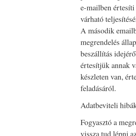
e-mailben értesíti
várható teljesítésé
A második emailbe
megrendelés állapo
beszállítás idejé
értesítjük annak 
készleten van, ért
feladásáról.
Adatbeviteli hibák
Fogyasztó a megre
vissza tud lépni az