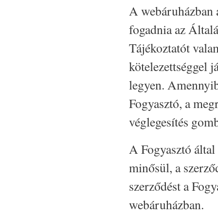
A webáruházban a
fogadnia az Által
Tájékoztatót valam
kötelezettséggel 
legyen. Amennyibe
Fogyasztó, a megr
véglegesítés gomb
A Fogyasztó által 
minősül, a szerződ
szerződést a Fogy
webáruházban.