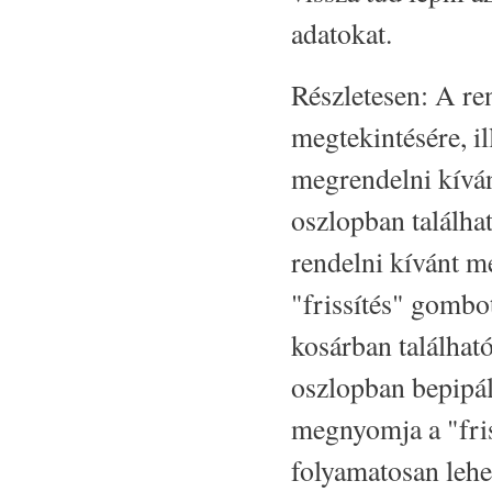
adatokat.
Részletesen: A re
megtekintésére, i
megrendelni kívá
oszlopban találha
rendelni kívánt 
"frissítés" gombo
kosárban találhat
oszlopban bepipálj
megnyomja a "fris
folyamatosan lehet