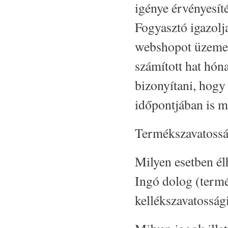
igénye érvényesíté
Fogyasztó igazolja
webshopot üzemelte
számított hat hón
bizonyítani, hogy 
időpontjában is m
Termékszavatossá
Milyen esetben él
Ingó dolog (termé
kellékszavatosság