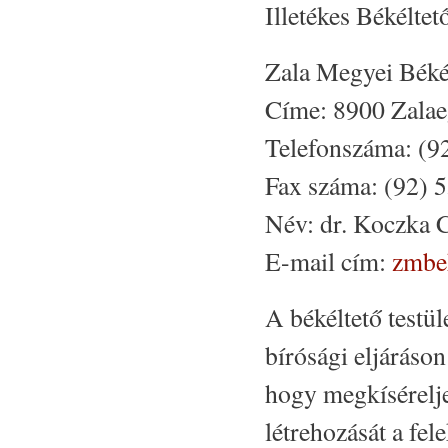
Illetékes Békéltető
Zala Megyei Békél
Címe: 8900 Zalaeg
Telefonszáma: (9
Fax száma: (92) 
Név: dr. Koczka 
E-mail cím:
zmbe
A békéltető testül
bírósági eljáráson
hogy megkísérelje
létrehozását a fe