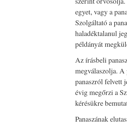
szerint orvosolja
egyet, vagy a pana
Szolgáltató a pana
haladéktalanul jeg
példányát megkül
Az írásbeli panasz
megválaszolja. A 
panaszról felvett 
évig megőrzi a Sz
kérésükre bemutat
Panaszának elutas