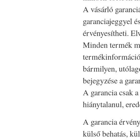
A vásárló garanciá
garanciajeggyel é
érvényesítheti. El
Minden termék mel
termékinformációs
bármilyen, utólago
bejegyzése a gara
A garancia csak a
hiánytalanul, ere
A garancia érvényé
külső behatás, kül