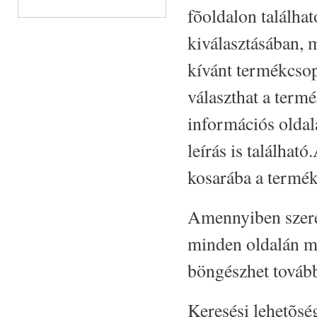
fõoldalon találha
kiválasztásában, 
kívánt termékcsopo
választhat a termé
információs oldal
leírás is található.
kosarába a termék
Amennyiben szere
minden oldalán m
böngészhet továb
Keresési lehetõsé