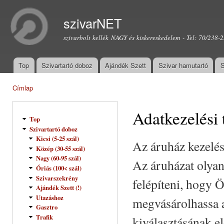
Ugr
tar
szivarNET
szivarbolt kellék NAGY és kiskereskedelem - Tel: 70/238-
Top
Szivartartó doboz
Ajándék Szett
Szivar hamutartó
S
Főmenü
Címlap
Jelenlegi hely
Adatkezelési 
Top
Szivartartó doboz
Kicsi (5-25 szál)
Az áruház kezelé
Közép (30-55 szál)
Nagy (60-95 szál)
Az áruházat olyan
Óriás (100< szál)
Szivarszekrény
felépíteni, hogy 
Ajándék Szett (!)
Utazáshoz
megvásárolhassa a
Gasztro
Trafik
kiválasztásának e