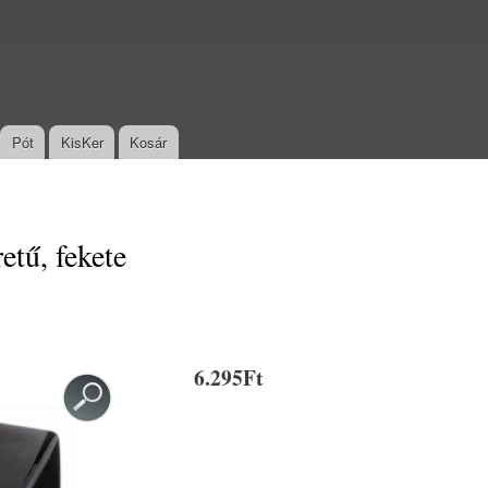
Pót
KisKer
Kosár
etű, fekete
6.295Ft