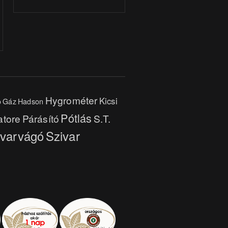
Hygrométer
Kicsi
o
Gáz
Hadson
Pótlás
atore
Párásító
S.T.
ivarvágó
Szivar