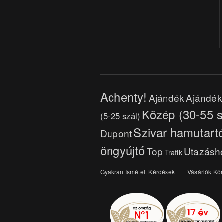
Achenty!
Ajándék
Ajándék 
Közép (30-55 s
(5-25 szál)
Szivar hamutart
Dupont
öngyújtó
Top
Utazásh
Trafik
Gyakran Ismételt Kérdések
Vásárlók Kö