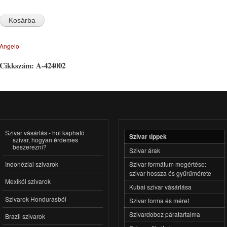
Angelo
Cikkszám:
A-424002
Szivar vásárlás - hol kapható
Szivar tippek
szivar, hogyan érdemes
beszerezni?
Szivar árak
Szivar formátum megértése:
Indonéziai szivarok
szivar hossza és gyűrűmérete
Mexikói szivarok
Kubai szivar vásárlása
Szivarok Hondurasból
Szivar forma és méret
Szivardoboz páratartalma
Brazil szivarok