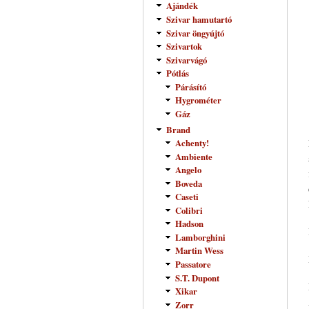
Ajándék
Szivar hamutartó
Szivar öngyújtó
Szivartok
Szivarvágó
Pótlás
Párásító
Hygrométer
Gáz
Brand
Achenty!
Ambiente
Angelo
Boveda
Caseti
Colibri
Hadson
Lamborghini
Martin Wess
Passatore
S.T. Dupont
Xikar
Zorr