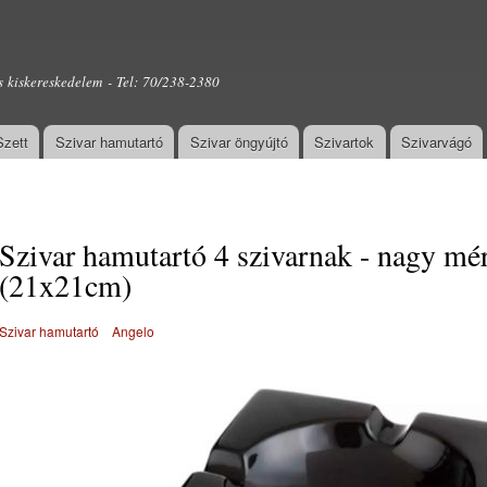
Ugrás a
tartalomra
s kiskereskedelem - Tel: 70/238-2380
Szett
Szivar hamutartó
Szivar öngyújtó
Szivartok
Szivarvágó
Szivar hamutartó 4 szivarnak - nagy mér
(21x21cm)
Szivar hamutartó
Angelo