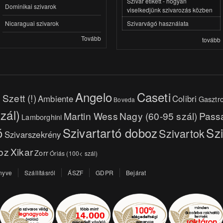
Szivar etikett - hogyan
Dominikai szivarok
viselkedjünk szivarozás közben
Szivarvágó használata
Nicaraguai szivarok
Tovább
tovább
Angelo
Caseti
Szett (!)
Ambiente
Colibri
Gasztr
Boveda
zál)
Martin Wess
Nagy (60-95 szál)
Pass
Lamborghini
ó
Szivartartó doboz
Sz
Szivartok
Szivarszekrény
oz
Xikar
Zorr
Óriás (100< szál)
nyve
Szállításról
ÁSZF
GDPR
Bejárat