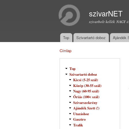
szivarNET
szivarbolt kellék NAGY é
Top
Szivartartó doboz
Ajándék 
Főmenü
Címlap
Jelenlegi hely
Top
Szivartartó doboz
Kicsi (5-25 szál)
Közép (30-55 szál)
Nagy (60-95 szál)
Óriás (100< szál)
Szivarszekrény
Ajándék Szett (!)
Utazáshoz
Gasztro
Trafik