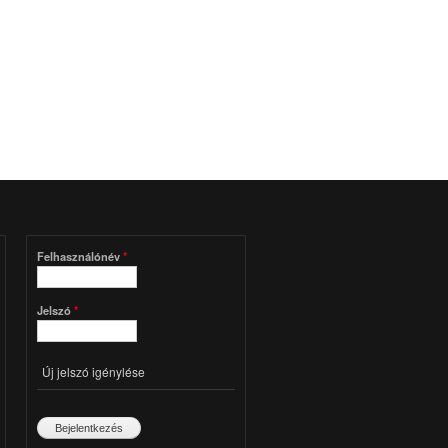
Felhasználónév
*
Jelszó
*
Új jelszó igénylése