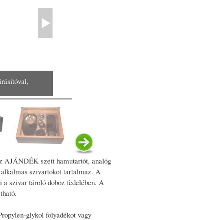
rásítóval,
. Az AJÁNDÉK szett hamutartót, analóg
a alkalmas szivartokot tartalmaz. A
i a szivar tároló doboz fedelében. A
tható.
 Propylen-glykol folyadékot vagy