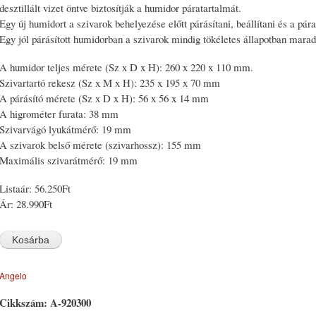
desztillált vizet öntve biztosítják a humidor páratartalmát.
Egy új humidort a szivarok behelyezése előtt párásítani, beállítani és a párat
Egy jól párásított humidorban a szivarok mindig tökéletes állapotban mara
A humidor teljes mérete (Sz x D x H): 260 x 220 x 110 mm.
Szivartartó rekesz (Sz x M x H): 235 x 195 x 70 mm
A párásító mérete (Sz x D x H): 56 x 56 x 14 mm
A higrométer furata: 38 mm
Szivarvágó lyukátmérő: 19 mm
A szivarok belső mérete (szivarhossz): 155 mm
Maximális szivarátmérő: 19 mm
Listaár:
56.250Ft
Ár:
28.990Ft
Angelo
Cikkszám:
A-920300