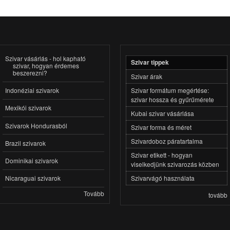
Szivar vásárlás - hol kapható
Szivar tippek
szivar, hogyan érdemes
beszerezni?
Szivar árak
Szivar formátum megértése:
Indonéziai szivarok
szivar hossza és gyűrűmérete
Mexikói szivarok
Kubai szivar vásárlása
Szivarok Hondurasból
Szivar forma és méret
Szivardoboz páratartalma
Brazil szivarok
Szivar etikett - hogyan
Dominikai szivarok
viselkedjünk szivarozás közben
Szivarvágó használata
Nicaraguai szivarok
Tovább
tovább