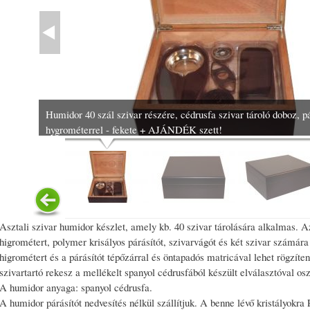
Humidor 40 szál szivar részére, cédrusfa szivar tároló doboz, pá
hygrométerrel - fekete + AJÁNDÉK szett!
Asztali szivar humidor készlet, amely kb. 40 szivar tárolására alkalmas
higrométert, polymer krisályos párásítót, szivarvágót és két szivar számár
higrométert és a párásítót tépőzárral és öntapadós matricával lehet rögzíten
szivartartó rekesz a mellékelt spanyol cédrusfából készült elválasztóval osz
A humidor anyaga: spanyol cédrusfa.
A humidor párásítót nedvesítés nélkül szállítjuk. A benne lévő kristályokra