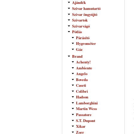
Ajándék
Szivar hamutartó
Szivar öngyújtó
Szivartok
Szivarvágó
Pótlás
Párásító
Hygrométer
Gáz
Brand
Achenty!
Ambiente
Angelo
Boveda
Caseti
Colibri
Hadson
Lamborghini
Martin Wess
Passatore
S.T. Dupont
Xikar
Zorr