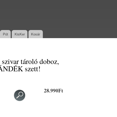
Pót
KisKer
Kosár
 szivar tároló doboz,
AJÁNDÉK szett!
28.990Ft