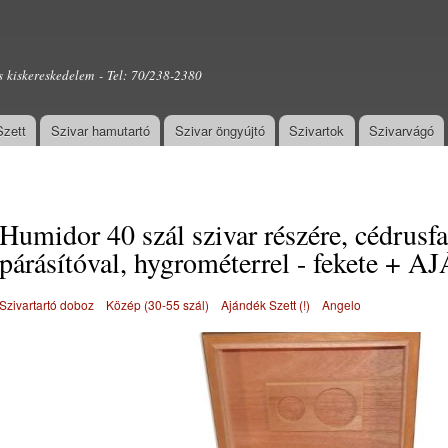
Ugrás a
tartalomra
s kiskereskedelem - Tel: 70/238-2380
Szett
Szivar hamutartó
Szivar öngyújtó
Szivartok
Szivarvágó
Humidor 40 szál szivar részére, cédrusfa
párásítóval, hygrométerrel - fekete + 
Szivartartó doboz
Közép (30-55 szál)
Ajándék Szett (!)
Angelo