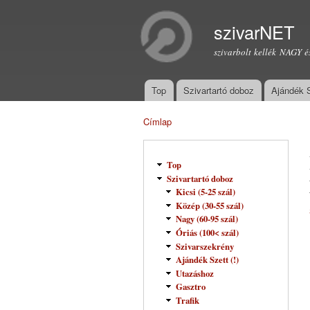
szivarNET
szivarbolt kellék NAGY é
Top
Szivartartó doboz
Ajándék 
Főmenü
Címlap
Jelenlegi hely
Top
Szivartartó doboz
Kicsi (5-25 szál)
Közép (30-55 szál)
Nagy (60-95 szál)
Óriás (100< szál)
Szivarszekrény
Ajándék Szett (!)
Utazáshoz
Gasztro
Trafik