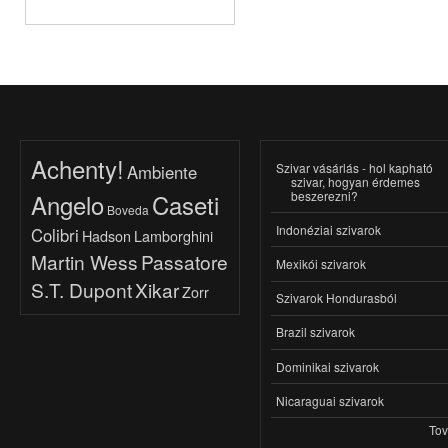
Achenty!
Szivar vásárlás - hol kapható
Ambiente
szivar, hogyan érdemes
beszerezni?
Angelo
Caseti
Boveda
Indonéziai szivarok
Colibri
Hadson
Lamborghini
Martin Wess
Passatore
Mexikói szivarok
S.T. Dupont
Xikar
Zorr
Szivarok Hondurasból
Brazil szivarok
Dominikai szivarok
Nicaraguai szivarok
To