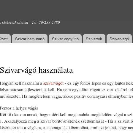
Ugrás a
tartalomra
s kiskereskedelem - Tel: 70/238-2380
Szett
Szivar hamutartó
Szivar öngyújtó
Szivartok
Szivarvágó
Szivarvágó használata
Hogyan kell használni a
szivarvágó
t - ez egy fontos lépés és egy fontos ké
folyamatosan fejleszteniük kell. Ha nem egy előre vágott szivart vásárol, el
művészetét. Ha megfelelően vágja, akkor pozitív dohányzási élményben les
Fontos a helyes vágás
Két fő oka van annak, hogy miért kell megtanulnia megfelelően vágni a szi
1. Akadályozza meg a szivar borítóvevelének szétbomlását - Ha a szivart ro
kísérletet tett a vágásra, a csomagolás kibomolhat, ami azt jelenti, hogy ne