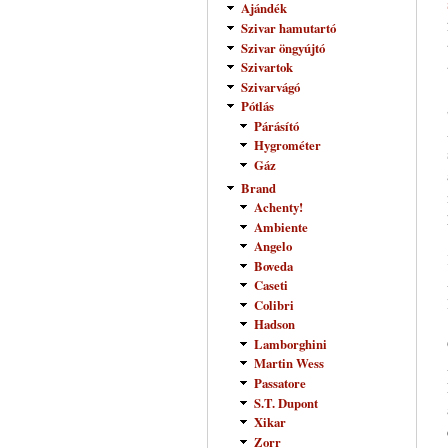
Ajándék
Szivar hamutartó
Szivar öngyújtó
Szivartok
Szivarvágó
Pótlás
Párásító
Hygrométer
Gáz
Brand
Achenty!
Ambiente
Angelo
Boveda
Caseti
Colibri
Hadson
Lamborghini
Martin Wess
Passatore
S.T. Dupont
Xikar
Zorr