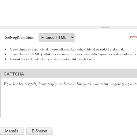
Szövegformátum
Bőve
A webcímek és email címek automatikusan kattintható hivatkozásokká alakulnak.
Engedélyezett HTML jelölők: <a> <em> <strong> <cite> <blockquote> <code> <ul> <ol> 
A sorokat és bekezdéseket a rendszer automatikusan felismeri.
CAPTCHA
Ez a kérdés teszteli, hogy vajon ember-e a látogató, valamint megelőzi az aut