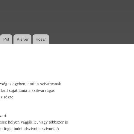
Pót
KisKer
Kosár
szség is egyben, amit a szivarosnak
 kell sajátítania a szibvarvágás
z része.
vart:
ssz helyen vágják le, vagy többször is
m fogja tudni elszívni a szivart. A