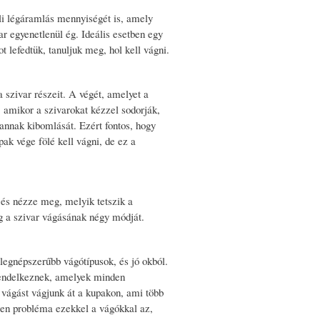
li légáramlás mennyiségét is, amely
r egyenetlenül ég. Ideális esetben egy
t lefedtük, tanuljuk meg, hol kell vágni.
 szivar részeit. A végét, amelyet a
 amikor a szivarokat kézzel sodorják,
annak kibomlását. Ezért fontos, hogy
ak vége fölé kell vágni, de ez a
és nézze meg, melyik tetszik a
 a szivar vágásának négy módját.
legnépszerűbb vágótípusok, és jó okból.
 rendelkeznek, amelyek minden
 vágást vágjunk át a kupakon, ami több
etlen probléma ezekkel a vágókkal az,