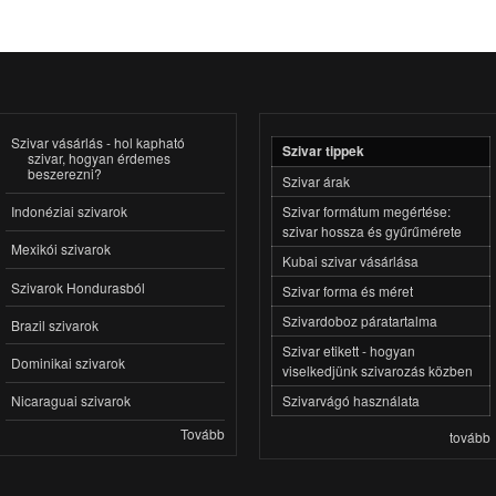
Szivar vásárlás - hol kapható
Szivar tippek
szivar, hogyan érdemes
beszerezni?
Szivar árak
Szivar formátum megértése:
Indonéziai szivarok
szivar hossza és gyűrűmérete
Mexikói szivarok
Kubai szivar vásárlása
Szivarok Hondurasból
Szivar forma és méret
Szivardoboz páratartalma
Brazil szivarok
Szivar etikett - hogyan
Dominikai szivarok
viselkedjünk szivarozás közben
Szivarvágó használata
Nicaraguai szivarok
Tovább
tovább