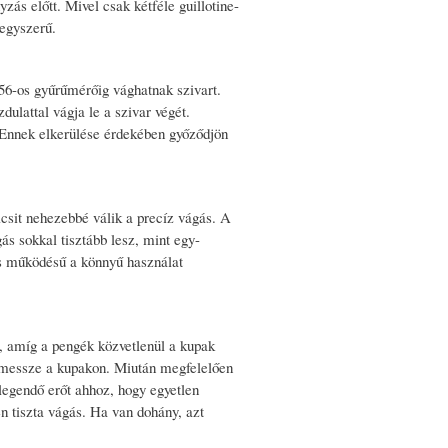
zás előtt. Mivel csak kétféle guillotine-
 egyszerű.
56-os gyűrűmérőig vághatnak szivart.
ulattal vágja le a szivar végét.
. Ennek elkerülése érdekében győződjön
icsit nehezebbé válik a precíz vágás. A
ás sokkal tisztább lesz, mint egy-
ós működésű a könnyű használat
a, amíg a pengék közvetlenül a kupak
l messze a kupakon. Miután megfelelően
legendő erőt ahhoz, hogy egyetlen
n tiszta vágás. Ha van dohány, azt