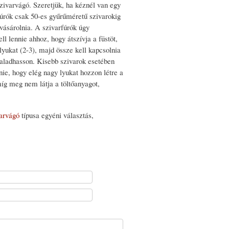
szivarvágó. Szeretjük, ha kéznél van egy
úrók csak 50-es gyűrűméretű szivarokig
 vásárolnia. A szivarfúrók úgy
 lennie ahhoz, hogy átszívja a füstöt,
lyukat (2-3), majd össze kell kapcsolnia
haladhasson. Kisebb szivarok esetében
ie, hogy elég nagy lyukat hozzon létre a
íg meg nem látja a töltőanyagot,
arvágó
típusa egyéni választás,