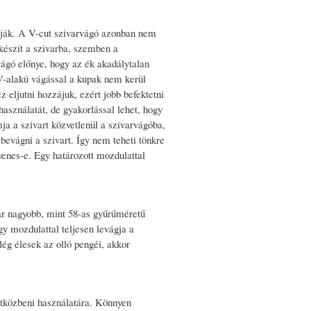
lják. A V-cut szivarvágó azonban nem
 készít a szivarba, szemben a
rvágó előnye, hogy az ék akadálytalan
 V-alakú vágással a kupak nem kerül
 eljutni hozzájuk, ezért jobb befektetni
asználatát, de gyakorlással lehet, hogy
a a szivart közvetlenül a szivarvágóba,
bevágni a szivart. Így nem teheti tönkre
yenes-e. Egy határozott mozdulattal
var nagyobb, mint 58-as gyűrűméretű
gy mozdulattal teljesen levágja a
ég élesek az olló pengéi, akkor
 útközbeni használatára. Könnyen