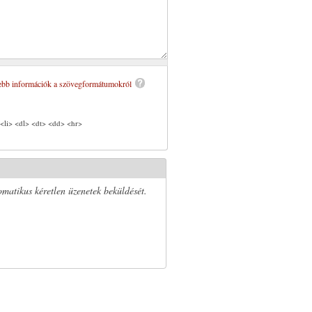
bb információk a szövegformátumokról
<li> <dl> <dt> <dd> <hr>
omatikus kéretlen üzenetek beküldését.