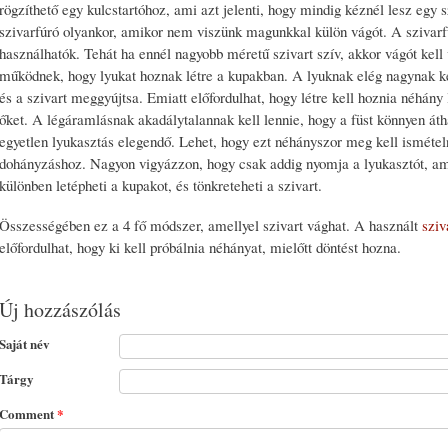
rögzíthető egy kulcstartóhoz, ami azt jelenti, hogy mindig kéznél lesz egy 
szivarfúró olyankor, amikor nem viszünk magunkkal külön vágót. A szivarf
használhatók. Tehát ha ennél nagyobb méretű szivart szív, akkor vágót kell
működnek, hogy lyukat hoznak létre a kupakban. A lyuknak elég nagynak kell
és a szivart meggyújtsa. Emiatt előfordulhat, hogy létre kell hoznia néhány 
őket. A légáramlásnak akadálytalannak kell lennie, hogy a füst könnyen át
egyetlen lyukasztás elegendő. Lehet, hogy ezt néhányszor meg kell ismételn
dohányzáshoz. Nagyon vigyázzon, hogy csak addig nyomja a lyukasztót, am
különben letépheti a kupakot, és tönkreteheti a szivart.
Összességében ez a 4 fő módszer, amellyel szivart vághat. A használt
sziv
előfordulhat, hogy ki kell próbálnia néhányat, mielőtt döntést hozna.
Új hozzászólás
Saját név
Tárgy
Comment
*