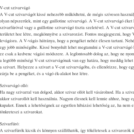
V-cut szivarvágó
A V-cut szivarvágót kissé nehezebb működtetni, de mégis szívesen haszná
olyan népszerűek, mint egy guillotine szivarvágó. A V-cut szivarvágó éket
szivarfúróval vagy a guillotine szivarvágó tiszta szeletével. A V-cut sziva
területet hoz létre, megkönnyítve a szivarozást. Fontos megjegyezni, hogy
levágásra. A V-vágás hátránya, hogy a pengéket nehéz élesen tartani. Nehéz
egy jobb minőségűbe. Kissé bonyolult lehet megtanulni a V-cut szivarvágó h
ez csak a kedvenc vágási módszere. A legfontosabb dolog az, hogy ne nyomj
a legtöbb minőségi V-cut szivarvágónak van egy határa, hogy meddig lehet 
a szivart. Helyezze a szivart a V-cut szivarvágóba, és ellenőrizze, hogy eg
zárja be a pengéket, és a vágó ék-alakot hoz létre.
Szivarvágó olló:
Ha nagy szivarral van dolgod, akkor szivar ollót kell vásárolnod. Ha a szi
akkor szivarollót kell használnia. Nagyon élesnek kell lennie ahhoz, hogy e
kupakot. Ennek a lehetőségnek az egyetlen hibázási lehetőség az, ha nem el
tönkreteszi a szivarokat.
Szivarfúró:
A szivarfúrók kicsik és könnyen szállíthatók, így tökéletesek a szivarozók