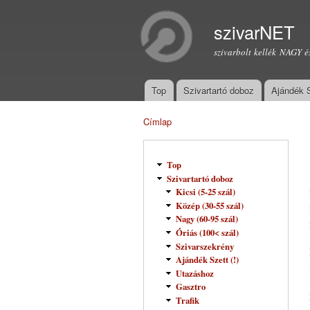
szivarNET
szivarbolt kellék NAGY é
Top
Szivartartó doboz
Ajándék 
Főmenü
Címlap
Jelenlegi hely
Top
Szivartartó doboz
Kicsi (5-25 szál)
Közép (30-55 szál)
Nagy (60-95 szál)
Óriás (100< szál)
Szivarszekrény
Ajándék Szett (!)
Utazáshoz
Gasztro
Trafik