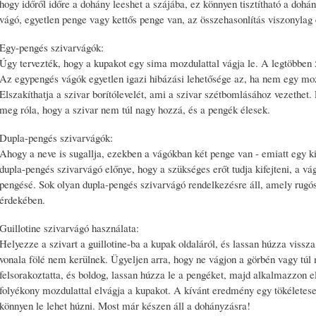
hogy időről időre a dohány leeshet a szájába, ez könnyen tisztítható a dohány
vágó, egyetlen penge vagy kettős penge van, az összehasonlítás viszonylag
Egy-pengés szivarvágók:
Úgy tervezték, hogy a kupakot egy sima mozdulattal vágja le. A legtöbben 
Az egypengés vágók egyetlen igazi hibázási lehetősége az, ha nem egy mozd
Elszakíthatja a szivar borítólevelét, ami a szivar szétbomlásához vezethet
meg róla, hogy a szivar nem túl nagy hozzá, és a pengék élesek.
Dupla-pengés szivarvágók:
Ahogy a neve is sugallja, ezekben a vágókban két penge van - emiatt egy k
dupla-pengés szivarvágó előnye, hogy a szükséges erőt tudja kifejteni, a vág
pengésé. Sok olyan dupla-pengés szivarvágó rendelkezésre áll, amely rug
érdekében.
Guillotine szivarvágó használata:
Helyezze a szivart a guillotine-ba a kupak oldaláról, és lassan húzza vissz
vonala fölé nem kerülnek. Ügyeljen arra, hogy ne vágjon a görbén vagy tú
felsorakoztatta, és boldog, lassan húzza le a pengéket, majd alkalmazzon e
folyékony mozdulattal elvágja a kupakot. A kívánt eredmény egy tökéletese
könnyen le lehet húzni. Most már készen áll a dohányzásra!