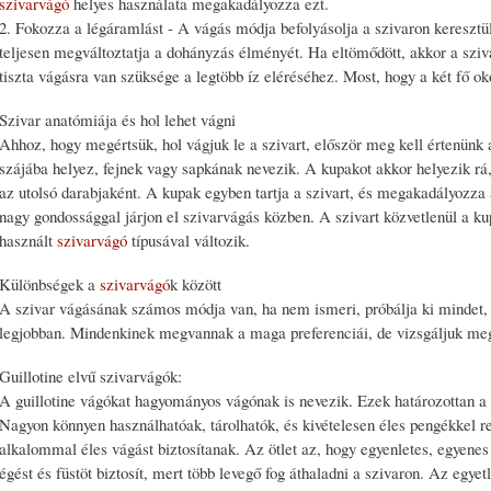
szivarvágó
helyes használata megakadályozza ezt.
2. Fokozza a légáramlást - A vágás módja befolyásolja a szivaron keresztü
teljesen megváltoztatja a dohányzás élményét. Ha eltömődött, akkor a sziva
tiszta vágásra van szüksége a legtöbb íz eléréséhez. Most, hogy a két fő oko
Szivar anatómiája és hol lehet vágni
Ahhoz, hogy megértsük, hol vágjuk le a szivart, először meg kell értenünk a
szájába helyez, fejnek vagy sapkának nevezik. A kupakot akkor helyezik rá,
az utolsó darabjaként. A kupak egyben tartja a szivart, és megakadályozza 
nagy gondossággal járjon el szivarvágás közben. A szivart közvetlenül a kup
használt
szivarvágó
típusával változik.
Különbségek a
szivarvágó
k között
A szivar vágásának számos módja van, ha nem ismeri, próbálja ki mindet, 
legjobban. Mindenkinek megvannak a maga preferenciái, de vizsgáljuk meg
Guillotine elvű szivarvágók:
A guillotine vágókat hagyományos vágónak is nevezik. Ezek határozottan a 
Nagyon könnyen használhatóak, tárolhatók, és kivételesen éles pengékkel
alkalommal éles vágást biztosítanak. Az ötlet az, hogy egyenletes, egyenes
égést és füstöt biztosít, mert több levegő fog áthaladni a szivaron. Az egy