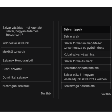
Szivar vásárlás - hol kapható
Szivar tippek
szivar, hogyan érdemes
beszerezni?
Szivar árak
Szivar formátum megértése:
Indonéziai szivarok
szivar hossza és gyűrűmérete
Mexikói szivarok
Kubai szivar vásárlása
Szivarok Hondurasból
Szivar forma és méret
Szivardoboz páratartalma
Brazil szivarok
Szivar etikett - hogyan
Dominikai szivarok
viselkedjünk szivarozás közben
Szivarvágó használata
Nicaraguai szivarok
Tovább
tovább