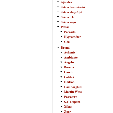
Ajándék
Szivar hamutartó
Szivar öngyújtó
Szivartok
Szivarvágó
Pótlás
Párásító
Hygrométer
Gáz
Brand
Achenty!
Ambiente
Angelo
Boveda
Caseti
Colibri
Hadson
Lamborghini
Martin Wess
Passatore
S.T. Dupont
Xikar
Zorr