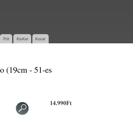
Pót
KisKer
Kosár
lo (19cm - 51-es
14.990Ft