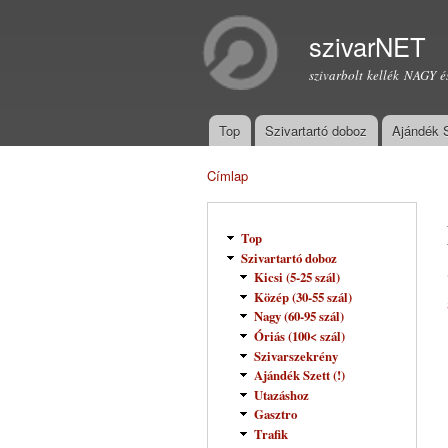
szivarNET
szivarbolt kellék NAGY é
Top
Szivartartó doboz
Ajándék 
Főmenü
Címlap
Jelenlegi hely
Top
Szivartartó doboz
Kicsi (5-25 szál)
Közép (30-55 szál)
Nagy (60-95 szál)
Óriás (100< szál)
Szivarszekrény
Ajándék Szett (!)
Utazáshoz
Gasztro
Trafik