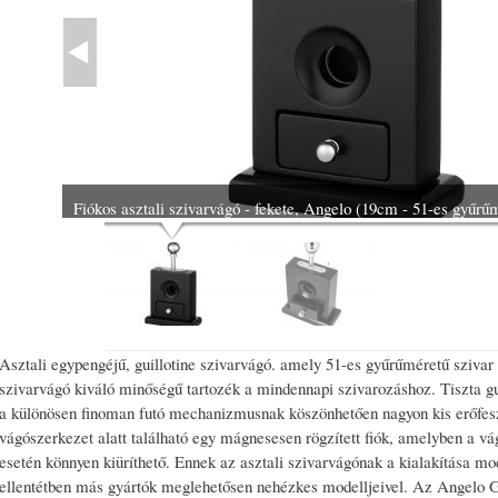
Fiókos asztali szivarvágó - fekete, Angelo (19cm - 51-es gyűrűm
Asztali egypengéjű, guillotine szivarvágó. amely 51-es gyűrűméretű szivar
szivarvágó kiváló minőségű tartozék a mindennapi szivarozáshoz. Tiszta gu
a különösen finoman futó mechanizmusnak köszönhetően nagyon kis erőfeszí
vágószerkezet alatt található egy mágnesesen rögzített fiók, amelyben a vá
esetén könnyen kiüríthető. Ennek az asztali szivarvágónak a kialakítása m
ellentétben más gyártók meglehetősen nehézkes modelljeivel. Az Angelo G