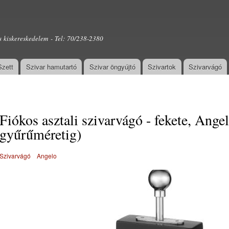
Ugrás a
tartalomra
s kiskereskedelem - Tel: 70/238-2380
Szett
Szivar hamutartó
Szivar öngyújtó
Szivartok
Szivarvágó
Fiókos asztali szivarvágó - fekete, Ange
gyűrűméretig)
Szivarvágó
Angelo