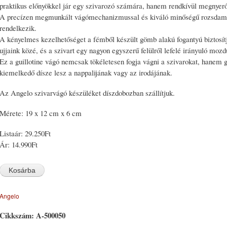
praktikus előnyökkel jár egy szivarozó számára, hanem rendkívül megnyerő 
A precízen megmunkált vágómechanizmussal és kiváló minőségű rozsdamen
rendelkezik.
A kényelmes kezelhetőséget a fémből készült gömb alakú fogantyú biztosítj
ujjaink közé, és a szivart egy nagyon egyszerű felülről lefelé irányuló mozdu
Ez a guillotine vágó nemcsak tökéletesen fogja vágni a szivarokat, hanem g
kiemelkedő dísze lesz a nappalijának vagy az irodájának.
Az Angelo szivarvágó készüléket díszdobozban szállítjuk.
Mérete: 19 x 12 cm x 6 cm
Listaár:
29.250Ft
Ár:
14.990Ft
Angelo
Cikkszám:
A-500050