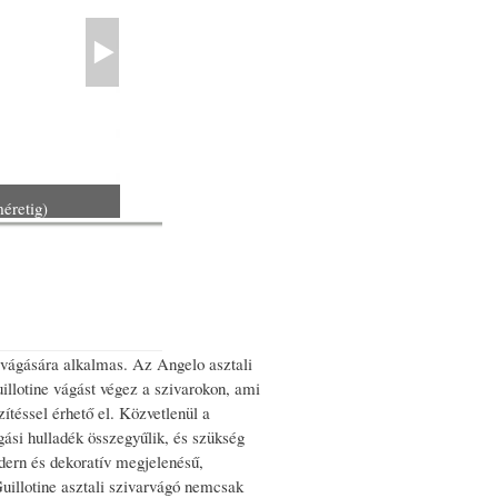
éretig)
 vágására alkalmas. Az Angelo asztali
illotine vágást végez a szivarokon, ami
téssel érhető el. Közvetlenül a
gási hulladék összegyűlik, és szükség
odern és dekoratív megjelenésű,
uillotine asztali szivarvágó nemcsak