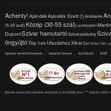
Achenty!
An
Ajándék
Ajándék Szett (!)
Ambiente
Közép (30-55 szál)
Marti
(5-25 szál)
Lamborghini
Szivar hamutartó
Sziva
Dupont
Szivarszekrény
öngyújtó
Top
Utazáshoz
Xikar
Trafik
Zorr
Óriás (100< sz
Gyakran Ismételt Kérdések
Vásárlók Könyve
Szállításról
ÁSZF
Márkás szivarozási kellékek készletről a LEGJOBB áron! *** Alapítva 2004 ©