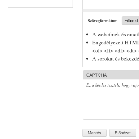
Szövegformátum
A webcímek és email
Engedélyezett HTML 
<ol> <li> <dl> <dt>
A sorokat és bekezdé
CAPTCHA
Ez a kérdés teszteli, hogy vaj