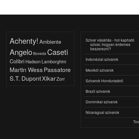
Achenty!
Szivar vásárlás - hol kapható
Ambiente
szivar, hogyan érdemes
beszerezni?
Angelo
Caseti
Boveda
Indonéziai szivarok
Colibri
Hadson
Lamborghini
Martin Wess
Passatore
Mexikói szivarok
S.T. Dupont
Xikar
Zorr
Szivarok Hondurasból
Brazil szivarok
Dominikai szivarok
Nicaraguai szivarok
To