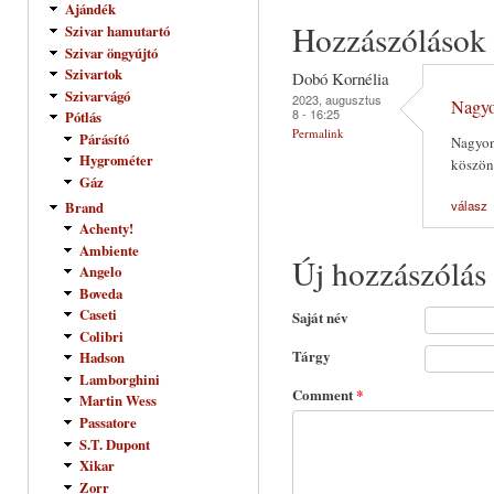
Ajándék
Hozzászólások
Szivar hamutartó
Szivar öngyújtó
Szivartok
Dobó Kornélia
Szivarvágó
2023, augusztus
Nagyo
8 - 16:25
Pótlás
Permalink
Párásító
Nagyon
Hygrométer
köszön
Gáz
válasz
Brand
Achenty!
Ambiente
Új hozzászólás
Angelo
Boveda
Caseti
Saját név
Colibri
Tárgy
Hadson
Lamborghini
Comment
*
Martin Wess
Passatore
S.T. Dupont
Xikar
Zorr