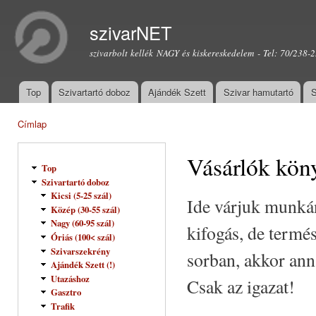
Ugr
tar
szivarNET
szivarbolt kellék NAGY és kiskereskedelem - Tel: 70/238-
Top
Szivartartó doboz
Ajándék Szett
Szivar hamutartó
S
Főmenü
Címlap
Jelenlegi hely
Vásárlók kön
Top
Szivartartó doboz
Kicsi (5-25 szál)
Ide várjuk munkán
Közép (30-55 szál)
Nagy (60-95 szál)
kifogás, de termés
Óriás (100< szál)
Szivarszekrény
sorban, akkor ann
Ajándék Szett (!)
Utazáshoz
Csak az igazat!
Gasztro
Trafik