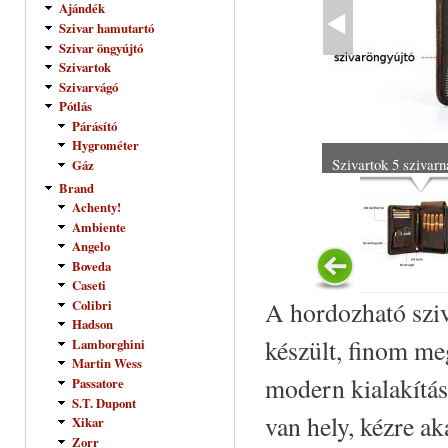
Ajándék
Szivar hamutartó
Szivar öngyújtó
Szivartok
Szivarvágó
Pótlás
Párásító
Hygrométer
Szivartok 5 szivarn
Gáz
Brand
Achenty!
Ambiente
Angelo
Boveda
Caseti
A hordozható sziv
Colibri
Hadson
készült, finom m
Lamborghini
Martin Wess
modern kialakítás
Passatore
S.T. Dupont
van hely, kézre ak
Xikar
Zorr