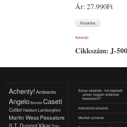
Ár:
27.990Ft
Achenty!
Cikkszám:
J-50
Achenty!
Szivar vásárlás - hol kapható
Ambiente
szivar, hogyan érdemes
beszerezni?
Angelo
Caseti
Boveda
Indonéziai szivarok
Colibri
Hadson
Lamborghini
Martin Wess
Passatore
Mexikói szivarok
S.T. Dupont
Xikar
Zorr