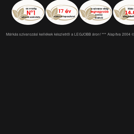
Márkás szivarozási kellékek készletről a LEGJOBB áron! *** Alapítva 2004 ©