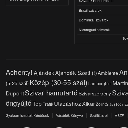
Szivarok Hondurasból
Brazil szivarok
Dominikai szivarok
Nicaraguai szivarok
To
Achenty!
An
Ajándék
Ajándék Szett (!)
Ambiente
Közép (30-55 szál)
Marti
(5-25 szál)
Lamborghini
Szivar hamutartó
Sziva
Dupont
Szivarszekrény
öngyújtó
Top
Utazáshoz
Xikar
Trafik
Zorr
Óriás (100< sz
Gyakran Ismételt Kérdések
Vásárlók Könyve
Szállításról
ÁSZF