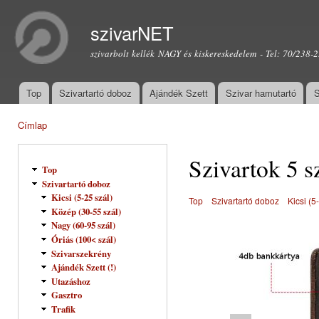
Ugr
tar
szivarNET
szivarbolt kellék NAGY és kiskereskedelem - Tel: 70/238-
Top
Szivartartó doboz
Ajándék Szett
Szivar hamutartó
S
Főmenü
Címlap
Jelenlegi hely
Szivartok 5 s
Top
Szivartartó doboz
Kicsi (5-25 szál)
Top
Szivartartó doboz
Kicsi (5
Közép (30-55 szál)
Nagy (60-95 szál)
Óriás (100< szál)
Szivarszekrény
Ajándék Szett (!)
Utazáshoz
Gasztro
Trafik