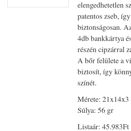
elengedhetetlen s
patentos zseb, íg
biztonságosan. Az 
4db bankkártya és
részén cipzárral 
A bőr felülete a v
biztosít, így könn
színét.
Mérete: 21x14x3
Súlya: 56 gr
Listaár:
45.983Ft