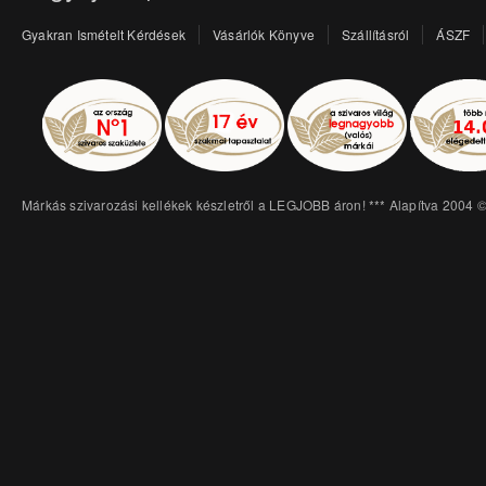
Gyakran Ismételt Kérdések
Vásárlók Könyve
Szállításról
ÁSZF
Márkás szivarozási kellékek készletről a LEGJOBB áron! *** Alapítva 2004 ©