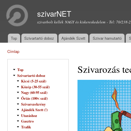
Ugr
tar
szivarNET
szivarbolt kellék NAGY és kiskereskedelem - Tel: 70/238-
Top
Szivartartó doboz
Ajándék Szett
Szivar hamutartó
S
Főmenü
Címlap
Jelenlegi hely
Szivarozás te
Top
Szivartartó doboz
Kicsi (5-25 szál)
Közép (30-55 szál)
Nagy (60-95 szál)
Óriás (100< szál)
Szivarszekrény
Ajándék Szett (!)
Utazáshoz
Gasztro
Trafik