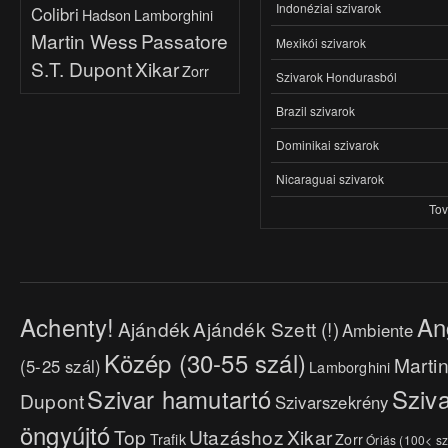
Indonéziai szivarok
Colibri
Hadson
Lamborghini
Martin Wess
Passatore
Mexikói szivarok
S.T. Dupont
Xikar
Zorr
Szivarok Hondurasból
Brazil szivarok
Dominikai szivarok
Nicaraguai szivarok
To
Achenty!
An
Ajándék
Ajándék Szett (!)
Ambiente
Közép (30-55 szál)
Marti
(5-25 szál)
Lamborghini
Szivar hamutartó
Sziva
Dupont
Szivarszekrény
öngyújtó
Top
Utazáshoz
Xikar
Trafik
Zorr
Óriás (100< sz