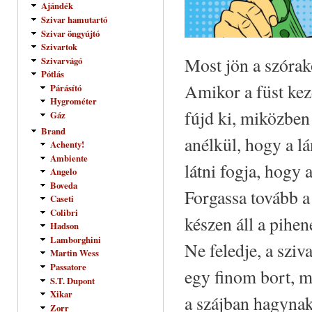
Ajándék
Szivar hamutartó
Szivar öngyújtó
Szivartok
Most jön a szórak
Szivarvágó
Pótlás
Amikor a füst kez
Párásító
Hygrométer
fújd ki, miközben 
Gáz
Brand
anélkül, hogy a l
Achenty!
Ambiente
látni fogja, hogy 
Angelo
Boveda
Forgassa tovább a
Caseti
Colibri
készen áll a pihené
Hadson
Lamborghini
Ne feledje, a sziv
Martin Wess
Passatore
egy finom bort, m
S.T. Dupont
Xikar
a szájban hagynak
Zorr