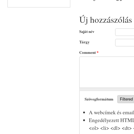
Új hozzászólás
Saját név
Tárgy
Comment
*
Szövegformátum
A webcímek és email
Engedélyezett HTML 
<ol> <li> <dl> <dt>