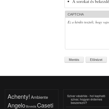
A sorokat és bekezdé
CAPTCHA
Ez a kérdés teszteli, hogy vaj
Achenty!
Szivar vásárlás - hol kapható
Ambiente
szivar, hogyan érdemes
beszerezni?
Angelo
Caseti
Boveda