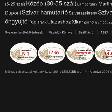
Közép (30-55 szál)
Marti
(5-25 szál)
Lamborghini
Szivar hamutartó
Sziva
Dupont
Szivarszekrény
öngyújtó
Top
Utazáshoz
Xikar
Trafik
Zorr
Óriás (100< sz
Gyakran Ismételt Kérdések
Vásárlók Könyve
Szállításról
ÁSZF
Márkás szivarozási kellékek készletről a LEGJOBB áron! *** Alapítva 2004 ©