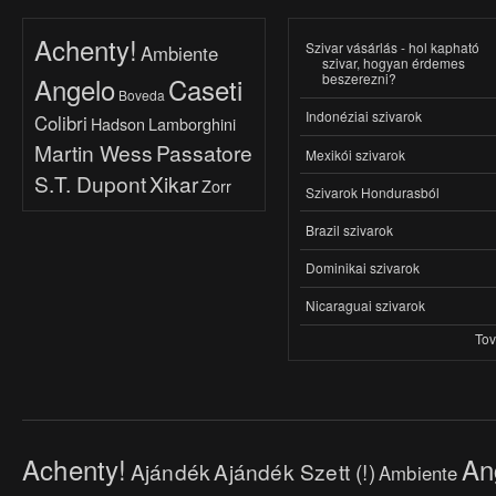
Achenty!
Szivar vásárlás - hol kapható
Ambiente
szivar, hogyan érdemes
beszerezni?
Angelo
Caseti
Boveda
Indonéziai szivarok
Colibri
Hadson
Lamborghini
Martin Wess
Passatore
Mexikói szivarok
S.T. Dupont
Xikar
Zorr
Szivarok Hondurasból
Brazil szivarok
Dominikai szivarok
Nicaraguai szivarok
To
Achenty!
An
Ajándék
Ajándék Szett (!)
Ambiente