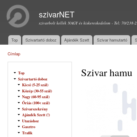
Ugr
tar
szivarNET
szivarbolt kellék NAGY és kiskereskedelem - Tel: 70/238-
Top
Szivartartó doboz
Ajándék Szett
Szivar hamutartó
S
Főmenü
Címlap
Jelenlegi hely
Szivar hamu
Top
Szivartartó doboz
Kicsi (5-25 szál)
Közép (30-55 szál)
Nagy (60-95 szál)
Óriás (100< szál)
Szivarszekrény
Ajándék Szett (!)
Utazáshoz
Gasztro
Trafik