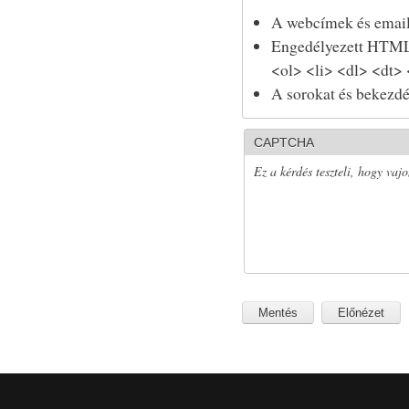
A webcímek és email
Engedélyezett HTML 
<ol> <li> <dl> <dt>
A sorokat és bekezdé
CAPTCHA
Ez a kérdés teszteli, hogy vaj