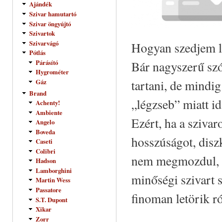
Ajándék
Szivar hamutartó
Szivar öngyújtó
Szivartok
Szivarvágó
Hogyan szedjem le
Pótlás
Bár nagyszerű szó
Párásító
Hygrométer
tartani, de mindig
Gáz
Brand
„légzseb” miatt id
Achenty!
Ambiente
Ezért, ha a sziva
Angelo
Boveda
hosszúságot, disz
Caseti
Colibri
nem megmozdul, ha
Hadson
Lamborghini
minőségi szivart 
Martin Wess
Passatore
finoman letörik r
S.T. Dupont
Xikar
Zorr