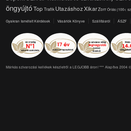
öngyújtó
Top
Utazáshoz
Xikar
Trafik
Zorr
Óriás (100< sz
Gyakran Ismételt Kérdések
Vásárlók Könyve
Szállításról
ÁSZF
Márkás szivarozási kellékek készletről a LEGJOBB áron! *** Alapítva 2004 ©