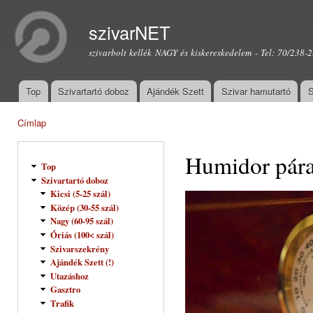
Ugr
tar
szivarNET
szivarbolt kellék NAGY és kiskereskedelem - Tel: 70/238-
Top
Szivartartó doboz
Ajándék Szett
Szivar hamutartó
S
Főmenü
Címlap
Jelenlegi hely
Humidor pára
Top
Szivartartó doboz
Kicsi (5-25 szál)
Közép (30-55 szál)
Nagy (60-95 szál)
Óriás (100< szál)
Szivarszekrény
Ajándék Szett (!)
Utazáshoz
Gasztro
Trafik