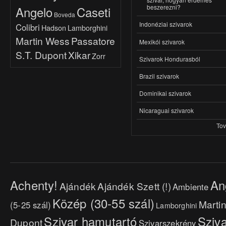
beszerezni?
Angelo
Caseti
Boveda
Indonéziai szivarok
Colibri
Hadson
Lamborghini
Martin Wess
Passatore
Mexikói szivarok
S.T. Dupont
Xikar
Zorr
Szivarok Hondurasból
Brazil szivarok
Dominikai szivarok
Nicaraguai szivarok
To
Achenty!
An
Ajándék
Ajándék Szett (!)
Ambiente
Közép (30-55 szál)
Marti
(5-25 szál)
Lamborghini
Szivar hamutartó
Sziva
Dupont
Szivarszekrény