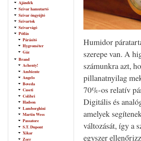
Ajándék
Szivar hamutartó
Szivar öngyújtó
Szivartok
Szivarvágó
Pótlás
Humidor páratart
Párásító
Hygrométer
szerepe van. A hig
Gáz
Brand
számunkra azt, hog
Achenty!
Ambiente
pillanatnyilag me
Angelo
Boveda
70%-os relatív pá
Caseti
Colibri
Digitális és anal
Hadson
Lamborghini
amelyek segítenek
Martin Wess
Passatore
változását, így a
S.T. Dupont
Xikar
egyszer ellenőriz
Zorr