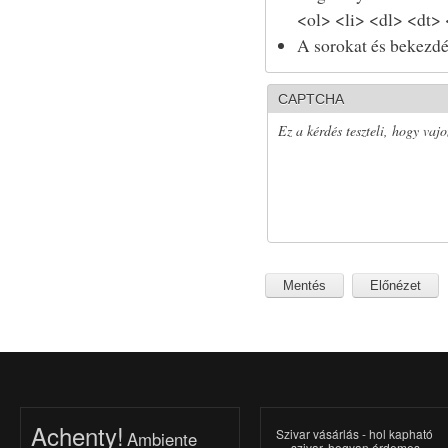
<ol> <li> <dl> <dt>
A sorokat és bekezdé
CAPTCHA
Ez a kérdés teszteli, hogy vaj
Achenty!
Szivar vásárlás - hol kapható
Ambiente
szivar, hogyan érdemes