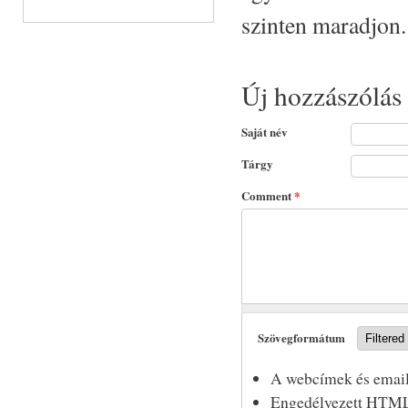
szinten maradjon.
Új hozzászólás
Saját név
Tárgy
Comment
*
Szövegformátum
A webcímek és email
Engedélyezett HTML 