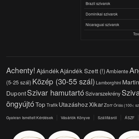
Brazil szivarok
Dominikai szivarok
Nicaraguai szivarok
To
Achenty!
An
Ajándék
Ajándék Szett (!)
Ambiente
Közép (30-55 szál)
Marti
(5-25 szál)
Lamborghini
Szivar hamutartó
Sziva
Dupont
Szivarszekrény
öngyújtó
Top
Utazáshoz
Xikar
Trafik
Zorr
Óriás (100< sz
Gyakran Ismételt Kérdések
Vásárlók Könyve
Szállításról
ÁSZF