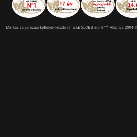
Márkás szivarozási kellékek készletről a LEGJOBB áron! *** Alapítva 2004 ©