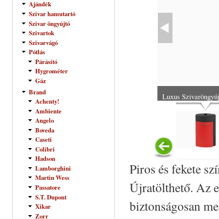
Ajándék
Szivar hamutartó
Szivar öngyújtó
Szivartok
Szivarvágó
Pótlás
Párásító
Hygrométer
Gáz
Brand
Luxus Szivaröngyúj
Achenty!
Ambiente
Angelo
Boveda
Caseti
Colibri
Hadson
Piros és fekete s
Lamborghini
Martin Wess
Újratölthető. Az e
Passatore
S.T. Dupont
biztonságosan meg
Xikar
Zorr