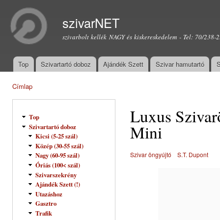
Ugr
tar
szivarNET
szivarbolt kellék NAGY és kiskereskedelem - Tel: 70/238-
Top
Szivartartó doboz
Ajándék Szett
Szivar hamutartó
S
Főmenü
Címlap
Jelenlegi hely
Luxus Szivarö
Top
Mini
Szivartartó doboz
Kicsi (5-25 szál)
Közép (30-55 szál)
Szivar öngyújtó
S.T. Dupont
Nagy (60-95 szál)
Óriás (100< szál)
Szivarszekrény
Ajándék Szett (!)
Utazáshoz
Gasztro
Trafik