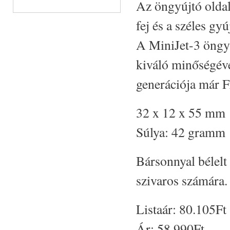
Az öngyújtó oldalá
fej és a széles gy
A MiniJet-3 öngyú
kiváló minőségéve
generációja már F
32 x 12 x 55 mm
Súlya: 42 gramm
Bársonnyal bélelt
szivaros számára.
Listaár:
80.105Ft
Ár:
58.990Ft