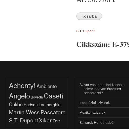
S.T. Dupont
Cikkszám:
E-37
Achenty!
Szivar vásárlás - hol kapható
Ambiente
szivar, hogyan érdemes
beszerezni?
Angelo
Caseti
Boveda
Indonéziai szivarok
Colibri
Hadson
Lamborghini
Martin Wess
Passatore
Mexikói szivarok
S.T. Dupont
Xikar
Zorr
Szivarok Hondurasból