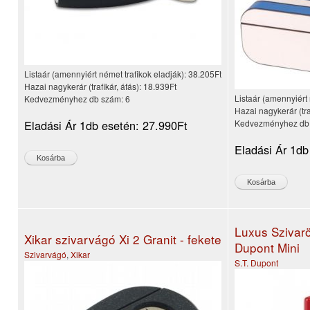
Listaár (amennyiért német trafikok eladják):
38.205Ft
Hazai nagykerár (trafikár, áfás):
18.939Ft
Listaár (amennyiért 
Kedvezményhez db szám:
6
Hazai nagykerár (tra
Eladási Ár 1db esetén:
27.990Ft
Kedvezményhez db
Eladási Ár 1db
Luxus Szivarö
Xikar szivarvágó Xi 2 Granit - fekete
Dupont Mini
Szivarvágó
,
Xikar
S.T. Dupont