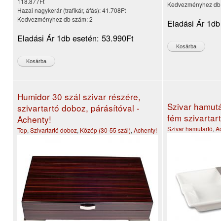
118.877Ft
Kedvezményhez db
Hazai nagykerár (trafikár, áfás):
41.708Ft
Kedvezményhez db szám:
2
Eladási Ár 1db
Eladási Ár 1db esetén:
53.990Ft
Humidor 30 szál szivar részére,
Szivar hamutá
szivartartó doboz, párásítóval -
fém szivartart
Achenty!
Szivar hamutartó
,
A
Top
,
Szivartartó doboz
,
Közép (30-55 szál)
,
Achenty!