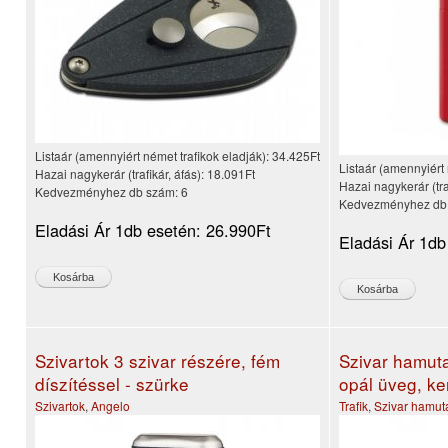
Listaár (amennyiért német trafikok eladják):
34.425Ft
Listaár (amennyiért 
Hazai nagykerár (trafikár, áfás):
18.091Ft
Hazai nagykerár (tra
Kedvezményhez db szám:
6
Kedvezményhez db
Eladási Ár 1db esetén:
26.990Ft
Eladási Ár 1db
Szivartok 3 szivar részére, fém
Szivar hamuta
díszítéssel - szürke
opál üveg, ke
Szivartok
,
Angelo
Trafik
,
Szivar hamut