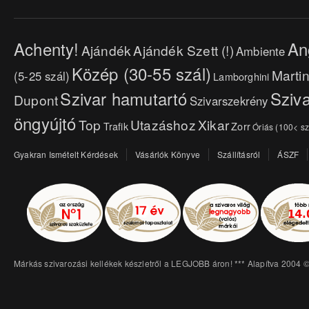
Achenty!
An
Ajándék
Ajándék Szett (!)
Ambiente
Közép (30-55 szál)
Marti
(5-25 szál)
Lamborghini
Szivar hamutartó
Sziva
Dupont
Szivarszekrény
öngyújtó
Top
Utazáshoz
Xikar
Trafik
Zorr
Óriás (100< sz
Gyakran Ismételt Kérdések
Vásárlók Könyve
Szállításról
ÁSZF
Márkás szivarozási kellékek készletről a LEGJOBB áron! *** Alapítva 2004 ©