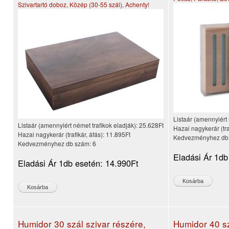
Szivartartó doboz
,
Közép (30-55 szál)
,
Achenty!
Listaár (amennyiért 
Listaár (amennyiért német trafikok eladják):
25.628Ft
Hazai nagykerár (tra
Hazai nagykerár (trafikár, áfás):
11.895Ft
Kedvezményhez db
Kedvezményhez db szám:
6
Eladási Ár 1db
Eladási Ár 1db esetén:
14.990Ft
Humidor 30 szál szivar részére,
Humidor 40 sz