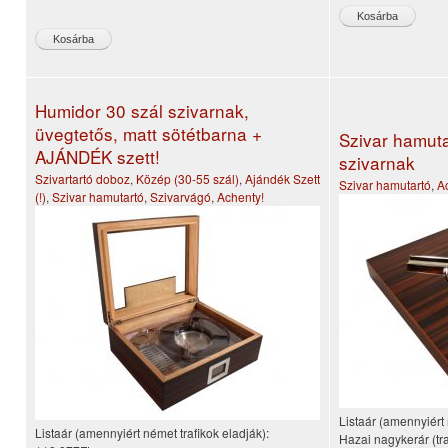
Humidor 30 szál szivarnak,
üvegtetős, matt sötétbarna +
Szivar hamuta
AJÁNDÉK szett!
szivarnak
Szivartartó doboz
,
Közép (30-55 szál)
,
Ajándék Szett
Szivar hamutartó
,
A
(!)
,
Szivar hamutartó
,
Szivarvágó
,
Achenty!
Listaár (amennyiért 
Listaár (amennyiért német trafikok eladják):
Hazai nagykerár (tra