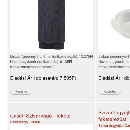
Listaár (amennyiért német trafikok eladják):
13.275Ft
Listaár (amennyiért 
Hazai nagykerár (trafikár, áfás):
6.135Ft
Hazai nagykerár (tra
Kedvezményhez db szám:
8
Kedvezményhez db
Eladási Ár 1db esetén:
7.595Ft
Eladási Ár 1db
Szivaröngyújtó
Caseti Szivarvágó - fekete
fekete/ezüst
Szivarvágó
,
Caseti
Szivar öngyújtó
,
Cas