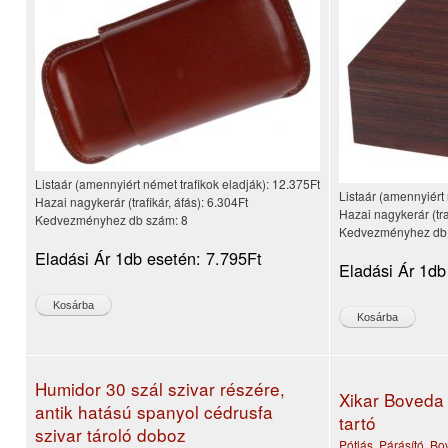
Listaár (amennyiért német trafikok eladják):
12.375Ft
Listaár (amennyiért 
Hazai nagykerár (trafikár, áfás):
6.304Ft
Hazai nagykerár (tra
Kedvezményhez db szám:
8
Kedvezményhez db
Eladási Ár 1db esetén:
7.795Ft
Eladási Ár 1db
Humidor 30 szál szivar részére,
Xikar Boveda
antik hatású spanyol cédrusfa
tartó
szivar tároló doboz
Pótlás
,
Párásító
,
Bo