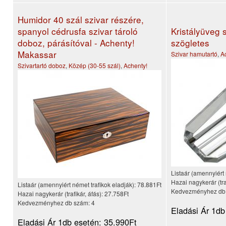
Humidor 40 szál szivar részére,
spanyol cédrusfa szivar tároló
Kristályüveg 
doboz, párásítóval - Achenty!
szögletes
Makassar
Szivar hamutartó
,
A
Szivartartó doboz
,
Közép (30-55 szál)
,
Achenty!
Listaár (amennyiért 
Hazai nagykerár (tra
Listaár (amennyiért német trafikok eladják):
78.881Ft
Kedvezményhez db
Hazai nagykerár (trafikár, áfás):
27.758Ft
Kedvezményhez db szám:
4
Eladási Ár 1db
Eladási Ár 1db esetén:
35.990Ft