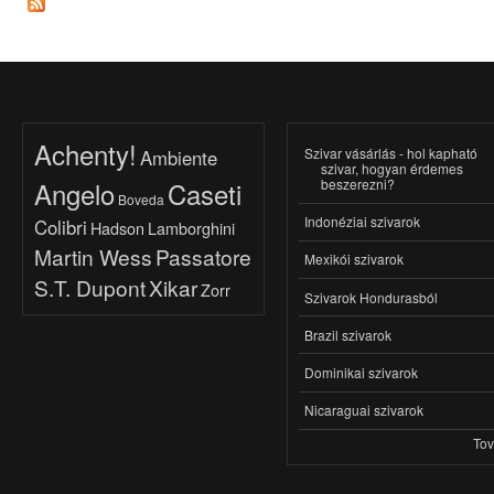
Achenty!
Szivar vásárlás - hol kapható
Ambiente
szivar, hogyan érdemes
beszerezni?
Angelo
Caseti
Boveda
Indonéziai szivarok
Colibri
Hadson
Lamborghini
Martin Wess
Passatore
Mexikói szivarok
S.T. Dupont
Xikar
Zorr
Szivarok Hondurasból
Brazil szivarok
Dominikai szivarok
Nicaraguai szivarok
To