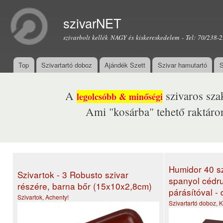
Ugr
tar
szivarNET
szivarbolt kellék NAGY és kiskereskedelem - Tel: 70/238-
Top
Szivartartó doboz
Ajándék Szett
Szivar hamutartó
S
Főmenü
A
szivaros sza
legolcsóbb & minőségi
Ami "kosárba" tehető raktáro
Humidor 40 sz
Szivartok - 3 Robusto szivar
spanyol cédru
részére, barna bőr (15x10x2,8cm)
párásítóval - 
Szivartok
,
Achenty!
Szivartartó doboz
,
K