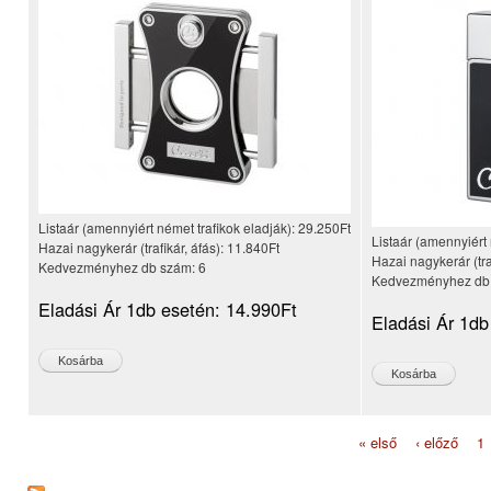
Listaár (amennyiért német trafikok eladják):
29.250Ft
Listaár (amennyiért 
Hazai nagykerár (trafikár, áfás):
11.840Ft
Hazai nagykerár (tra
Kedvezményhez db szám:
6
Kedvezményhez db
Eladási Ár 1db esetén:
14.990Ft
Eladási Ár 1db
« első
‹ előző
1
Oldalak