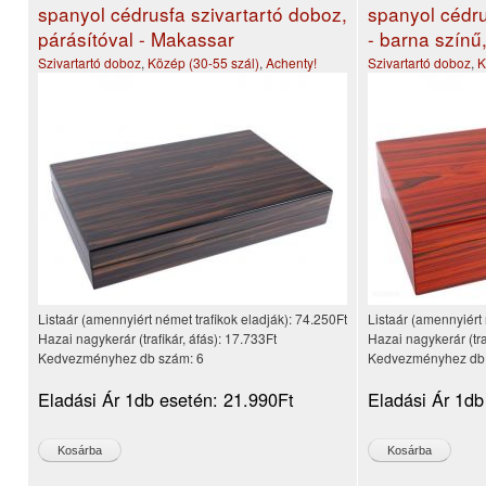
spanyol cédrusfa szivartartó doboz,
spanyol cédru
párásítóval - Makassar
- barna színű
Szivartartó doboz
,
Közép (30-55 szál)
,
Achenty!
Szivartartó doboz
,
K
Listaár (amennyiért német trafikok eladják):
74.250Ft
Listaár (amennyiért 
Hazai nagykerár (trafikár, áfás):
17.733Ft
Hazai nagykerár (tra
Kedvezményhez db szám:
6
Kedvezményhez db
Eladási Ár 1db esetén:
21.990Ft
Eladási Ár 1db