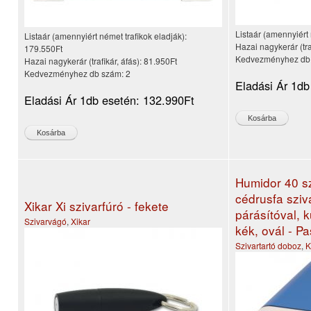
Listaár (amennyiért 
Listaár (amennyiért német trafikok eladják):
Hazai nagykerár (tra
179.550Ft
Kedvezményhez db
Hazai nagykerár (trafikár, áfás):
81.950Ft
Kedvezményhez db szám:
2
Eladási Ár 1db
Eladási Ár 1db esetén:
132.990Ft
Humidor 40 sz
cédrusfa sziv
Xikar Xi szivarfúró - fekete
párásítóval, 
Szivarvágó
,
Xikar
kék, ovál - P
Szivartartó doboz
,
K