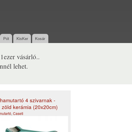
Pót
KisKer
Kosár
1ezer vásárló..
nél lehet.
 hamutartó 4 szivarnak -
, zöld kerámia (20x20cm)
mutartó
,
Caseti