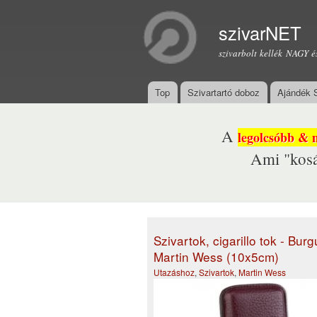
szivarNET
szivarbolt kellék NAGY é
Top
Szivartartó doboz
Ajándék 
Főmenü
A
legolcsóbb & 
Ami "kosá
Szivartok, cigarillo tok - Bur
Martin Wess (10x5cm)
Utazáshoz
,
Szivartok
,
Martin Wess