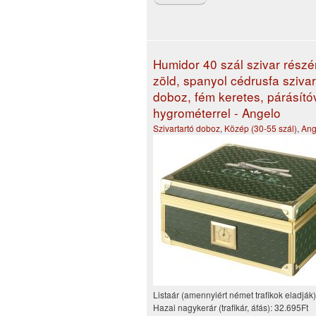
Humidor 40 szál szivar részé
zöld, spanyol cédrusfa szivar
doboz, fém keretes, párásító
hygrométerrel - Angelo
Szivartartó doboz
,
Közép (30-55 szál)
,
Ang
Listaár (amennyiért német trafikok eladják
Hazai nagykerár (trafikár, áfás):
32.695Ft