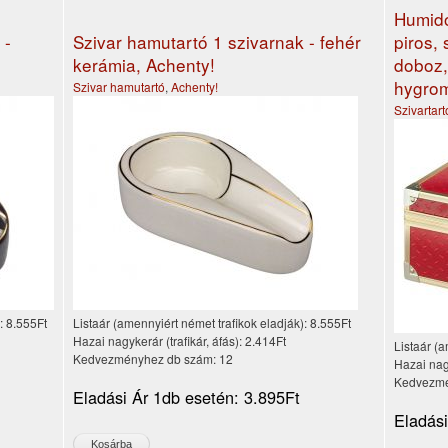
Humido
 -
Szivar hamutartó 1 szivarnak - fehér
piros,
kerámia, Achenty!
doboz,
hygrom
Szivar hamutartó
,
Achenty!
Szivartar
):
8.555Ft
Listaár (amennyiért német trafikok eladják):
8.555Ft
Hazai nagykerár (trafikár, áfás):
2.414Ft
Listaár (a
Kedvezményhez db szám:
12
Hazai nagy
Kedvezmé
Eladási Ár 1db esetén:
3.895Ft
Eladás