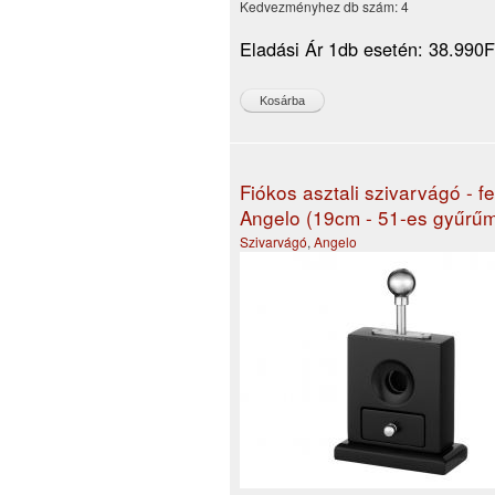
Kedvezményhez db szám:
4
Eladási Ár 1db esetén:
38.990F
Fiókos asztali szivarvágó - f
Angelo (19cm - 51-es gyűrűm
Szivarvágó
,
Angelo