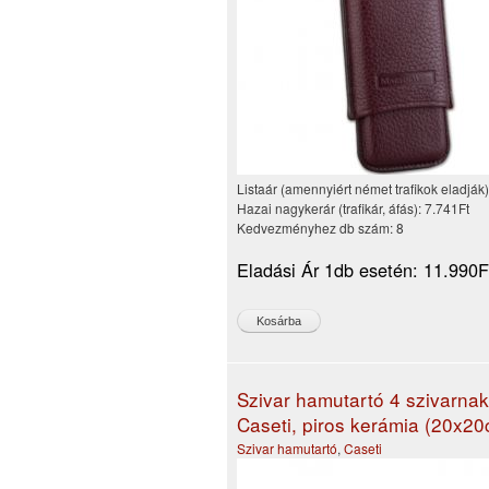
Listaár (amennyiért német trafikok eladják
Hazai nagykerár (trafikár, áfás):
7.741Ft
Kedvezményhez db szám:
8
Eladási Ár 1db esetén:
11.990F
Szivar hamutartó 4 szivarnak
Caseti, piros kerámia (20x2
Szivar hamutartó
,
Caseti