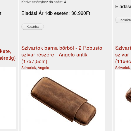
Kedvezményhez db szám:
4
Eladás
t
Eladási Ár 1db esetén:
30.990Ft
Szivartok barna bőrből - 2 Robusto
Szivar
ekete,
szivar részére - Angelo antik
szivar 
éretig)
(17x7,5cm)
(11x6
Szivartok
,
Angelo
Szivartok