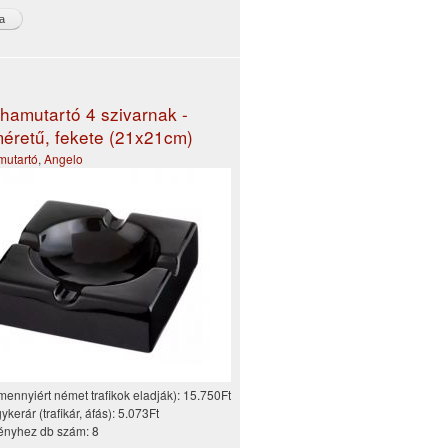
 hamutartó 4 szivarnak -
éretű, fekete (21x21cm)
mutartó
,
Angelo
mennyiért német trafikok eladják):
15.750Ft
kerár (trafikár, áfás):
5.073Ft
nyhez db szám:
8