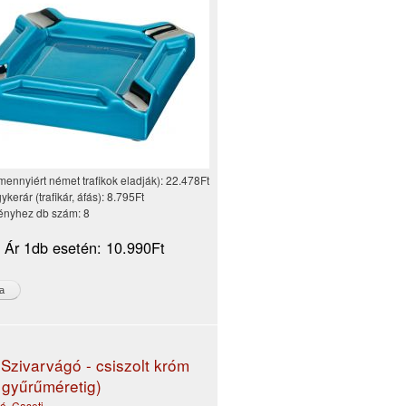
mennyiért német trafikok eladják):
22.478Ft
kerár (trafikár, áfás):
8.795Ft
nyhez db szám:
8
i Ár 1db esetén:
10.990Ft
 Szivarvágó - csiszolt króm
 gyűrűméretig)
gó
,
Caseti