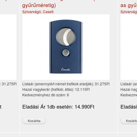
gyűrűméretig)
as gyű
Szivarvágó
,
Caseti
Szivarvá
):
31.275Ft
Listaár (amennyiért német trafikok eladják):
31.275Ft
Listaár (a
Hazai nagykerár (trafikár, áfás):
12.115Ft
Hazai nagy
Kedvezményhez db szám:
6
Kedvezmé
t
Eladási Ár 1db esetén:
14.990Ft
Eladás