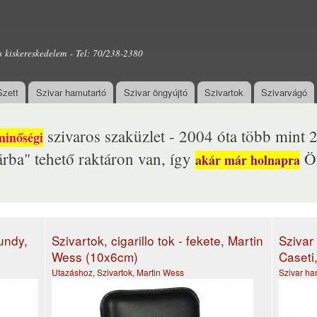
Ugrás a
tartalomra
s kiskereskedelem - Tel: 70/238-2380
Szett
Szivar hamutartó
Szivar öngyújtó
Szivartok
Szivarvágó
szivaros szaküzlet - 2004 óta több mint 2
minőségi
rba" tehető raktáron van, így
Ön
akár már holnapra
gundy,
Szivartok, cigarillo tok - fekete, Martin
Szivar
Wess (10x6cm)
Caseti
Utazáshoz
,
Szivartok
,
Martin Wess
Szivar ha