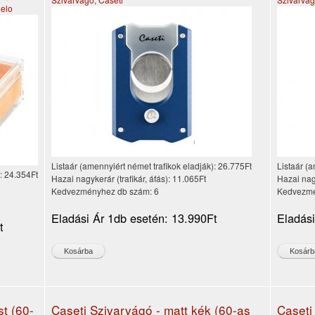
elo
Listaár (amennyiért német trafikok eladják):
26.775Ft
Listaár (a
):
24.354Ft
Hazai nagykerár (trafikár, áfás):
11.065Ft
Hazai nagy
Kedvezményhez db szám:
6
Kedvezmé
Eladási Ár 1db esetén:
13.990Ft
Eladás
t
st (60-
Caseti Szivarvágó - matt kék (60-as
Caseti