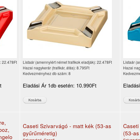
):
22.478Ft
Listaár (amennyiért német trafikok eladják):
22.478Ft
Listaár (a
Hazai nagykerár (trafikár, áfás):
8.795Ft
Hazai nagy
Kedvezményhez db szám:
8
Kedvezmé
t
Eladási Ár 1db esetén:
10.990Ft
Eladás
re,
Caseti Szivarvágó - matt kék (53-as
Caseti
oboz,
gyűrűméretig)
(53-as
Angelo
Szivarvágó
,
Caseti
Szivarvá