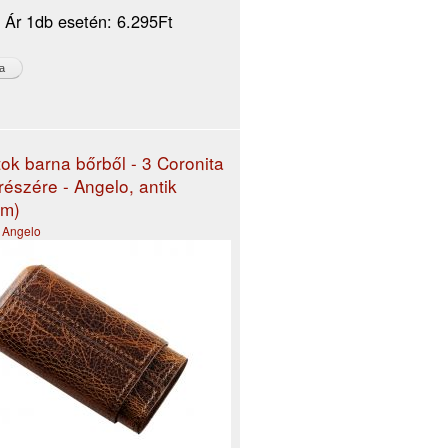
i Ár 1db esetén:
6.295Ft
tok barna bőrből - 3 Coronita
részére - Angelo, antik
cm)
,
Angelo