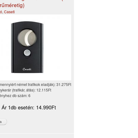
rűméretig)
gó
,
Caseti
mennyiért német trafikok eladják):
31.275Ft
kerár (trafikár, áfás):
12.115Ft
nyhez db szám:
6
i Ár 1db esetén:
14.990Ft