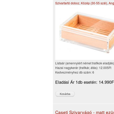
Szivartartó doboz
,
Közép (30-55 szál)
,
Ang
Listaár (amennyiért német trafikok eladják
Hazai nagykerár (trafikár, áfás):
12.005Ft
Kedvezményhez db szám:
6
Eladási Ár 1db esetén:
14.990F
Caseti Szivarvágó - matt ezü