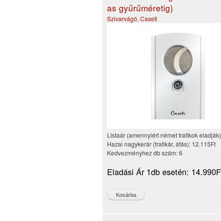
as gyűrűméretig)
Szivarvágó
,
Caseti
Listaár (amennyiért német trafikok eladják
Hazai nagykerár (trafikár, áfás):
12.115Ft
Kedvezményhez db szám:
6
Eladási Ár 1db esetén:
14.990F