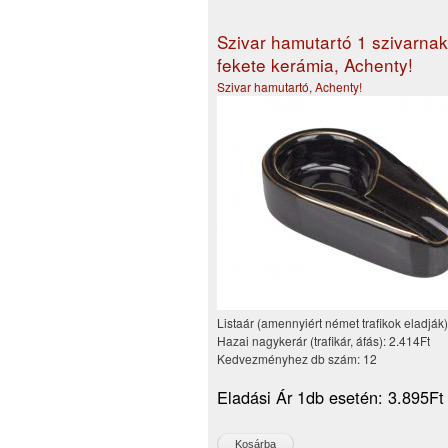
Szivar hamutartó 1 szivarnak
fekete kerámia, Achenty!
Szivar hamutartó
,
Achenty!
Listaár (amennyiért német trafikok eladják
Hazai nagykerár (trafikár, áfás):
2.414Ft
Kedvezményhez db szám:
12
Eladási Ár 1db esetén:
3.895Ft