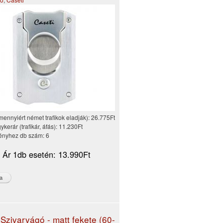
mennyiért német trafikok eladják):
26.775Ft
kerár (trafikár, áfás):
11.230Ft
nyhez db szám:
6
i Ár 1db esetén:
13.990Ft
 Szivarvágó - matt fekete (60-