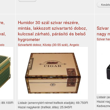
re,
Humidor 30 szál szivar részére,
mintás, lakkozott szivartartó doboz,
Szivar
val,
kulccsal zárható, párásító és belső
nagy m
hygrometer
Szivar ha
elo
Szivartartó doboz
,
Közép (30-55 szál)
,
Angelo
Listaár (a
Hazai nagy
):
89.100Ft
Listaár (amennyiért német trafikok eladják):
69.750Ft
Kedvezmé
Hazai nagykerár (trafikár, áfás):
25.945Ft