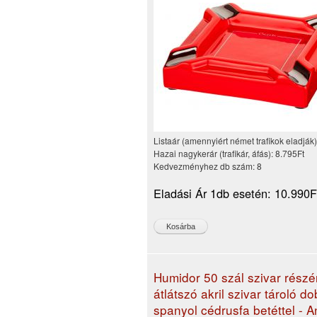
Listaár (amennyiért német trafikok eladják
Hazai nagykerár (trafikár, áfás):
8.795Ft
Kedvezményhez db szám:
8
Eladási Ár 1db esetén:
10.990F
Humidor 50 szál szivar részé
átlátszó akril szivar tároló d
spanyol cédrusfa betéttel - 