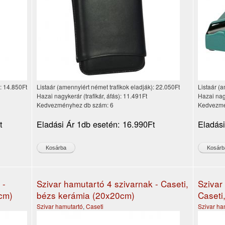
):
14.850Ft
Listaár (amennyiért német trafikok eladják):
22.050Ft
Listaár (a
Hazai nagykerár (trafikár, áfás):
11.491Ft
Hazai nagy
Kedvezményhez db szám:
6
Kedvezmé
t
Eladási Ár 1db esetén:
16.990Ft
Eladás
 -
Szivar hamutartó 4 szivarnak - Caseti,
Szivar
0cm)
bézs kerámia (20x20cm)
Caseti
Szivar hamutartó
,
Caseti
Szivar ha