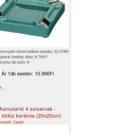
mennyiért német trafikok eladják):
22.478Ft
kerár (trafikár, áfás):
8.795Ft
nyhez db szám:
8
i Ár 1db esetén:
10.990Ft
 hamutartó 4 szivarnak -
, türkiz kerámia (20x20cm)
mutartó
,
Caseti