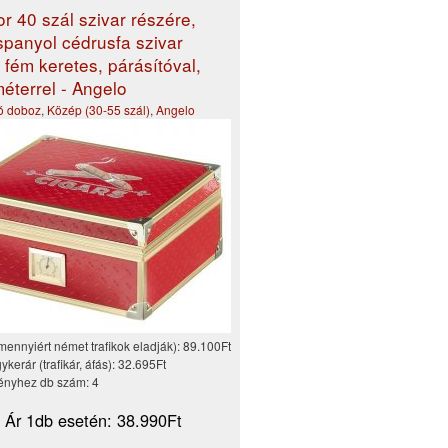
r 40 szál szivar részére,
 spanyol cédrusfa szivar
 fém keretes, párásítóval,
éterrel - Angelo
tó doboz
,
Közép (30-55 szál)
,
Angelo
mennyiért német trafikok eladják):
89.100Ft
kerár (trafikár, áfás):
32.695Ft
nyhez db szám:
4
i Ár 1db esetén:
38.990Ft